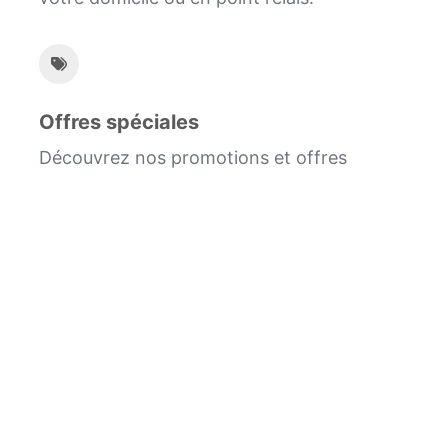
Offres spéciales
Découvrez nos promotions et offres
spéciales régulières.
Chez nous, vous trouverez une large
sélection de produits essentiels pour le
quotidien, allant des aliments de base aux
produits d'hygiène, tous sélectionnés avec
soin pour garantir la meilleure qualité à nos
clients. Notre engagement est de vous
offrir une expérience d'achat pratique, sûre
et satisfaisante.