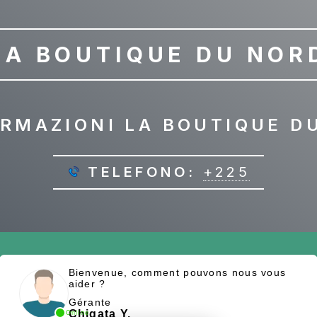
LA BOUTIQUE DU NOR
RMAZIONI LA BOUTIQUE D
TELEFONO:
+225
Bienvenue, comment pouvons nous vous
aider ?
Gérante
Chigata Y.
Online