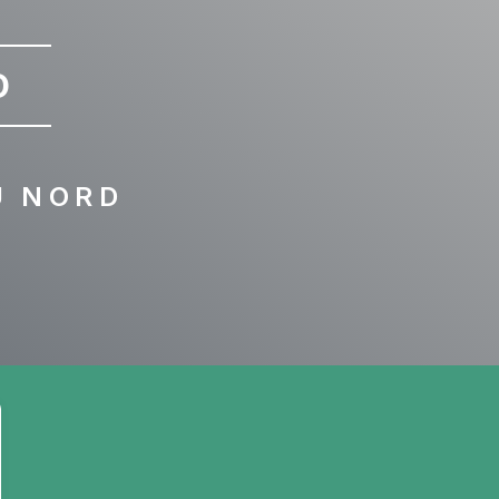
D
U NORD