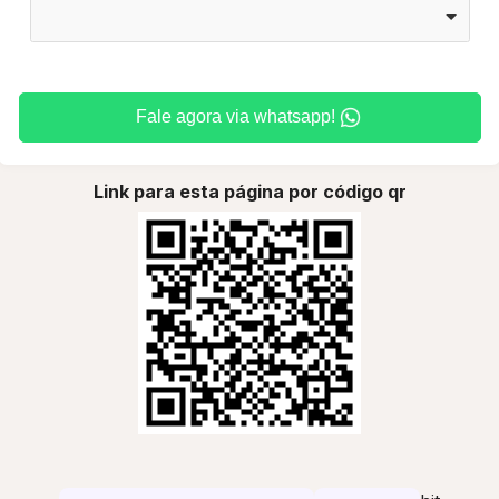
Fale agora via whatsapp!
Link para esta página por código qr