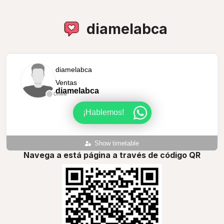
diamelabca
diamelabca
Ventas
diamelabca
Offline
¡Hablemos!
Show timetable
Navega a está página a través de código QR