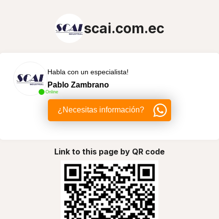
scai.com.ec
Habla con un especialista!
Pablo Zambrano
Online
¿Necesitas información?
Link to this page by QR code