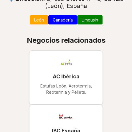
(León), España
León
Ganadería
Limousin
Negocios relacionados
AC Ibérica
Estufas León, Aerotermia,
Reotermia y Pellets.
IBC España