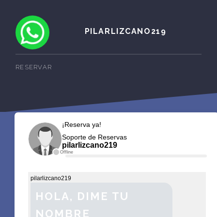
PILARLIZCANO219
RESERVAR
¡Reserva ya!
Soporte de Reservas
pilarlizcano219
Offline
pilarlizcano219
HOLA, DIME TU
NOMBRE