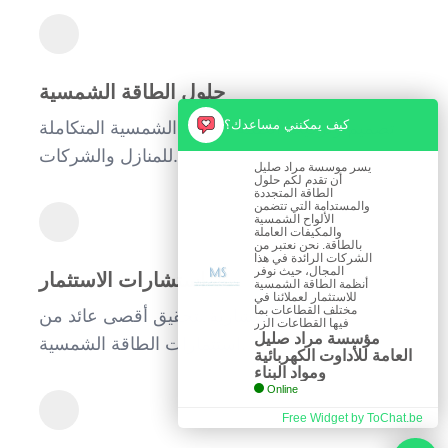
حلول الطاقة الشمسية
كيف يمكنني مساعدك؟
تصميم وتركيب أنظمة الطاقة الشمسية المتكاملة
للمنازل والشركات.
يسر موسسة مراد صليل
أن تقدم لكم حلول
الطاقة المتجددة
والمستدامة التي تتضمن
الألواح الشمسية
والمكيفات العاملة
بالطاقة. نحن نعتبر من
الشركات الرائدة في هذا
المجال، حيث نوفر
استشارات الاستثمار
أنظمة الطاقة الشمسية
للاستثمار لعملائنا في
مختلف القطاعات بما
خدمات استشارية لتحقيق أقصى عائد من
فيها القطاعات الزر
مؤسسة مراد صليل
استثمارات الطاقة الشمسية.
العامة للأداوت الكهربائية
ومواد البناء
Online
Free Widget by ToChat.be