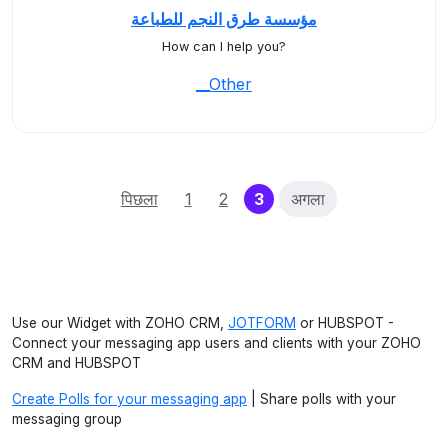
مؤسسة طرق النجم للطباعة
How can I help you?
__Other
(current)
पिछला
1
2
3
अगला
Use our Widget with ZOHO CRM,
JOTFORM
or HUBSPOT -
Connect your messaging app users and clients with your ZOHO
CRM and HUBSPOT
Create Polls for your messaging app
| Share polls with your
messaging group