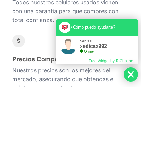
Todos nuestros celulares usados vienen
con una garantía para que compres con
total confianza.
¿Cómo puedo ayudarte?
Ventas
xedicax992
Online
Precios Competitivos
Free Widget by ToChat.be
Nuestros precios son los mejores del
mercado, asegurando que obtengas el
máximo valor por tu dinero.
En nuestra tienda, nos dedicamos a ofrecer
celulares usados de alta calidad a precios
accesibles. Cada dispositivo es
cuidadosamente revisado y probado para