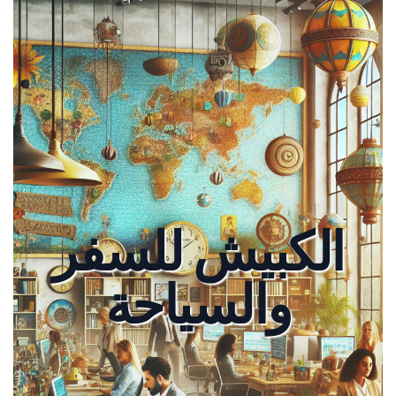
الكبيش للسفر
والسياحة