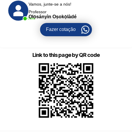
Vamos, junte-se a nós!
Professor
Ọlọ́sányìn Oṣokọ̀làdé
Online
Fazer cotação
Link to this page by QR code