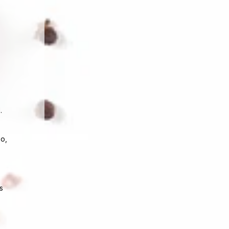
.
no,
s