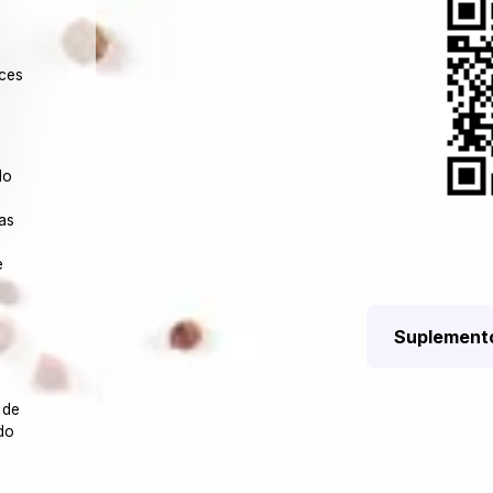
d
nces
lo
cas
e
Suplemento
 de
do