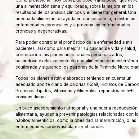
Como profesional, soy capaz de observar el poder que tiene
una alimentación sana y equilibrada, sobre la mejora en los
resultados de los análisis clínicos y el bienestar general. Una
adecuada alimentación ayuda en consecuencia, a evitar las
enfermedades carenciales y a prevenir las enfermedades
crónicas y degenerativas.
Para poder controlar el pronóstico de la enfermedad a mis
pacientes, así como para mejorar su calidad de vida y salud,
confecciono mis planes nutricionales personalizados,
basándose exclusivamente en una alimentación mediterránea
equilibrada y siguiendo los patrones de la Pirámide Nutricional
Todos los planes están elaborados teniendo en cuenta un
adecuado aporte diario de calorías (Kcal), Hidratos de Carbo
Proteínas, Lípidos, Vitaminas y Minerales, repartidos en 5-6
comidas diarias.
Un buen asesoramiento nutricional y una buena reeducación
alimentaria, ayudan a prevenir patologías relacionadas con lo
hábitos alimenticios, como la obesidad, la malnutrición, o las
enfermedades cardiovasculares y el cáncer.