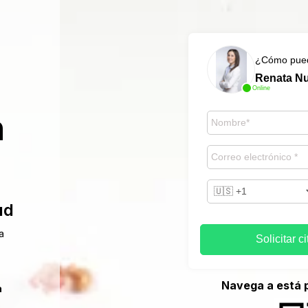
¿Cómo pued
Renata Nu
Online
n
ud
a
Solicitar c
Navega a está 
a