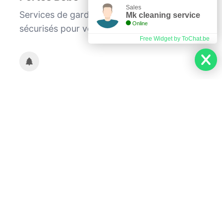
Sales
Services de garde d'enfants fiables et
Mk cleaning service
Online
sécurisés pour vos petits.
Free Widget by ToChat.be
Jardiniers
Entretien de jardins et espaces verts par
nos experts en jardinage.
Nous offrons également des services de
vidange des poubelles, de repassage de
qualité et de préparation de repas à
domicile. Faites confiance à notre expertise
pour un environnement propre et sain.