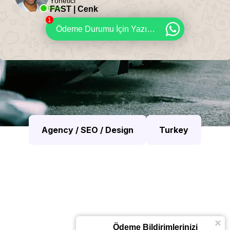
Yönetici
FAST | Cenk
Online
1
Ödeme Durumu İçin Yazınız
Agency / SEO / Design
Turkey
Ödeme Bildirimlerinizi