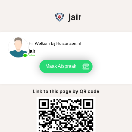
jair
Hi, Welkom bij Huisartsen.nl
jair
Online
Maak Afspraak
Link to this page by QR code