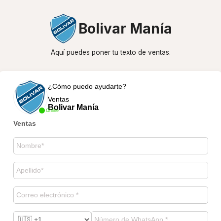
Bolivar Manía
Aquí puedes poner tu texto de ventas.
¿Cómo puedo ayudarte?
Ventas
Bolivar Manía
Online
Ventas