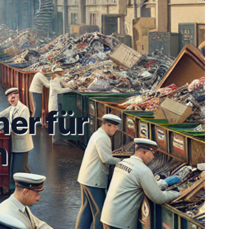
ner für
n