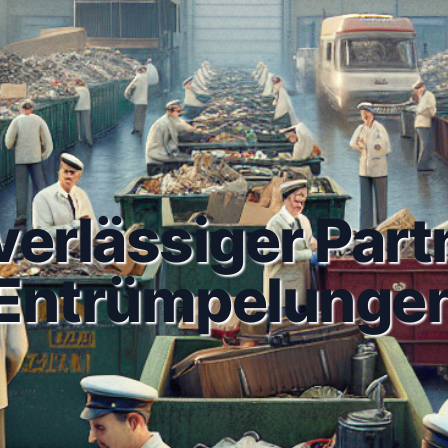
verlässiger Part
Entrümpelunge