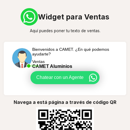
Widget para Ventas
Aquí puedes poner tu texto de ventas.
Bienvenidos a CAMET. ¿En qué podemos
ayudarte?
Ventas
CAMET Aluminios
Online
Chatear con un Agente
Navega a está página a través de código QR