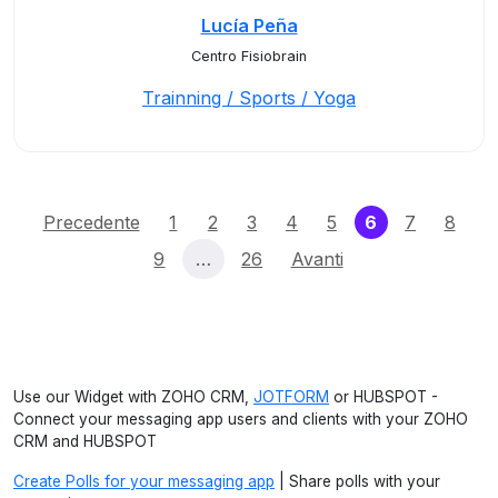
Lucía Peña
Centro Fisiobrain
Trainning / Sports / Yoga
(current)
Precedente
1
2
3
4
5
6
7
8
9
…
26
Avanti
Use our Widget with ZOHO CRM,
JOTFORM
or HUBSPOT -
Connect your messaging app users and clients with your ZOHO
CRM and HUBSPOT
Create Polls for your messaging app
| Share polls with your