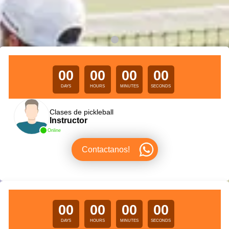
00
00
00
00
DAYS
HOURS
MINUTES
SECONDS
Clases de pickleball
Instructor
Online
Contactanos!
00
00
00
00
DAYS
HOURS
MINUTES
SECONDS