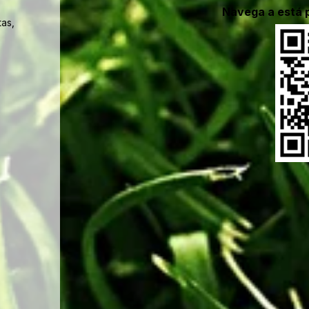
Navega a está 
tas,