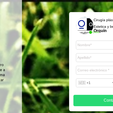
Cirugía plás
Estetica y b
Orquín
Online
tro
e a
ama
zar
Cont