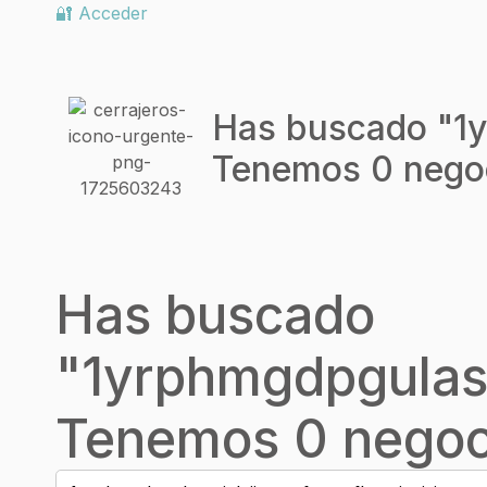
🔐 Acceder
Has buscado "
1
Tenemos 0 negoc
Has buscado
"
1yrphmgdpgulas
Tenemos 0 negoci