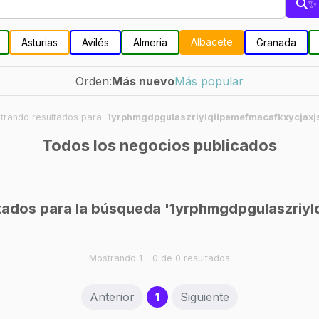
✨ 
Albacete
Asturias
Avilés
Almeria
Granada
Orden:
Más nuevo
Más popular
trando resultados para:
1yrphmgdpgulaszriylqiipemefmacafkxycjaxj
Todos los negocios publicados
ados para la búsqueda '1yrphmgdpgulaszriylq
Mostrando 1 - 0 de 0 resultados
(current)
Anterior
1
Siguiente