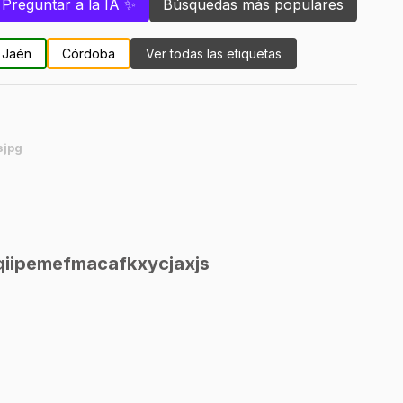
Preguntar a la IA ✨
Búsquedas más populares
Jaén
Córdoba
Ver todas las etiquetas
sjpg
iipemefmacafkxycjaxjsjpg'