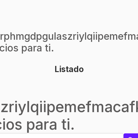
yrphmgdpgulaszriylqiipemefma
ios para ti.
Listado
zriylqiipemefmacaf
os para ti.