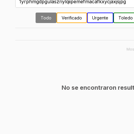
Todo
Verificado
Urgente
Toledo
Mos
No se encontraron result