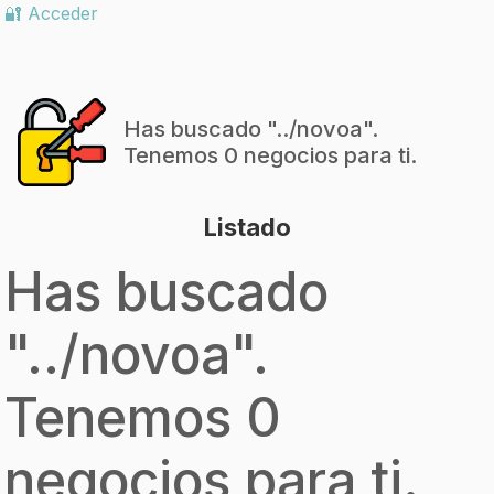
🔐 Acceder
Has buscado "
../novoa
".
Tenemos 0 negocios para ti.
Listado
Has buscado
"
../novoa
".
Tenemos 0
negocios para ti.