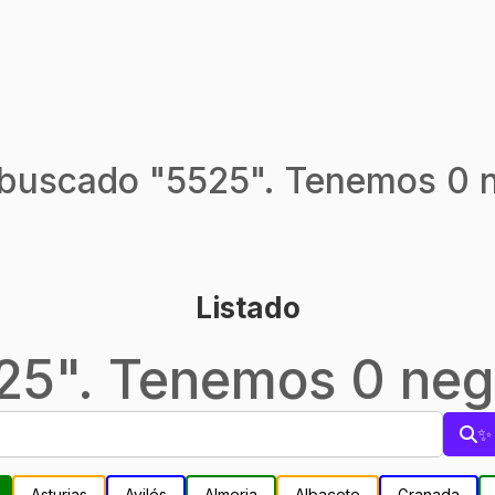
buscado "
5525
". Tenemos 0 n
Listado
25
". Tenemos 0 nego
✨ 
Asturias
Avilés
Almeria
Albacete
Granada