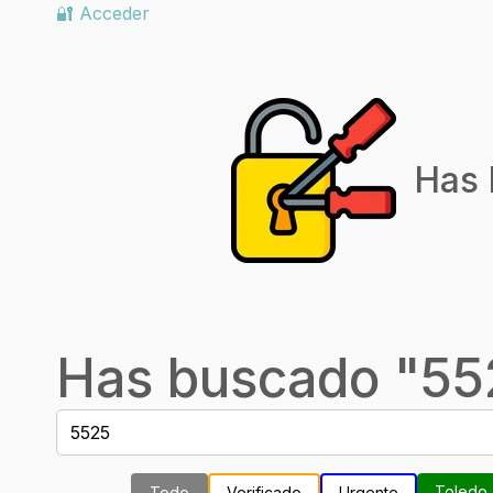
🔐 Acceder
Has 
Has buscado "
55
Toledo
Todo
Verificado
Urgente