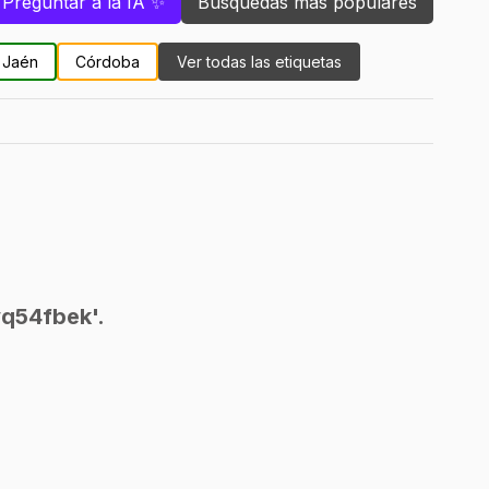
Preguntar a la IA ✨
Búsquedas más populares
Jaén
Córdoba
Ver todas las etiquetas
yq54fbek'.