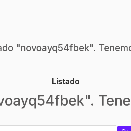
ado "
novoayq54fbek
". Tenemo
Listado
voayq54fbek
". Ten