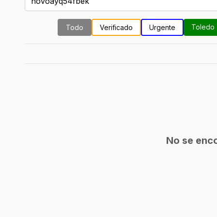
Toledo
Todo
Verificado
Urgente
No se enco