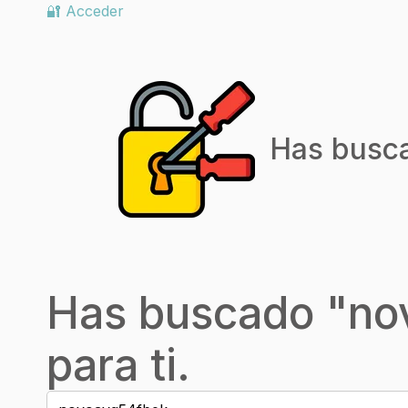
🔐 Acceder
Has busc
Has buscado "
no
para ti.