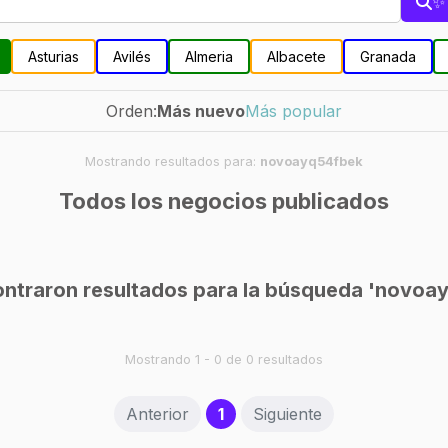
✨ 
Asturias
Avilés
Almeria
Albacete
Granada
Orden:
Más nuevo
Más popular
Mostrando resultados para:
novoayq54fbek
Todos los negocios publicados
ntraron resultados para la búsqueda 'novoa
Mostrando 1 - 0 de 0 resultados
(current)
Anterior
1
Siguiente