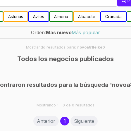
✨ 
Asturias
Avilés
Almeria
Albacete
Granada
Orden:
Más nuevo
Más popular
Mostrando resultados para:
novoa81leike0
Todos los negocios publicados
ontraron resultados para la búsqueda 'novoa8
Mostrando 1 - 0 de 0 resultados
(current)
Anterior
1
Siguiente