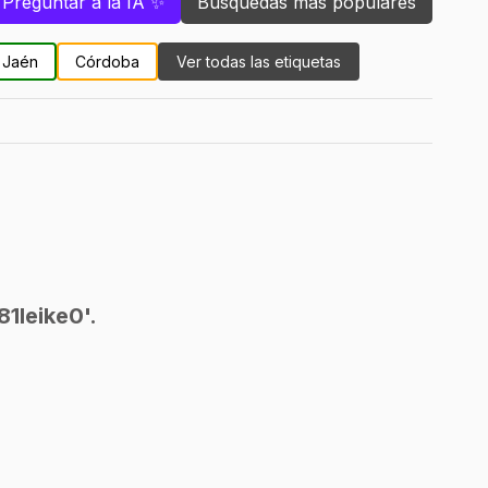
Preguntar a la IA ✨
Búsquedas más populares
Jaén
Córdoba
Ver todas las etiquetas
1leike0'.