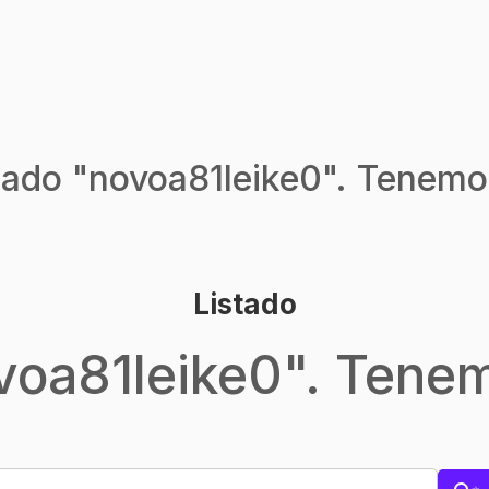
ado "
novoa81leike0
". Tenemo
Listado
voa81leike0
". Tene