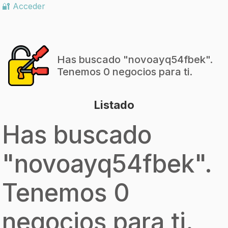
🔐 Acceder
Has buscado "
novoayq54fbek
".
Tenemos 0 negocios para ti.
Listado
Has buscado
"
novoayq54fbek
".
Tenemos 0
negocios para ti.