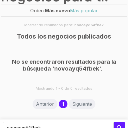
Orden:
Más nuevo
Más popular
Mostrando resultados para:
novoayq54fbek
Todos los negocios publicados
No se encontraron resultados para la
búsqueda 'novoayq54fbek'.
Mostrando 1 - 0 de 0 resultados
(current)
Anterior
1
Siguiente