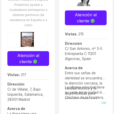
autónomos, y ofrecen
Podemos ayudar a
asistencia jurídica en
ciudadanos extranjeros a
procesos como la
Atención al
obtener permisos de
Golden Visa, el arraigo
residencia en España o a
cliente
social, familiar o laboral.
solici
Vistas:
215
Dirección
C/ San Antonio, nº 3-5
Entreplanta C 11201
Atención al
Algeciras, Spain
cliente
Acerca de
Entre sus señas de
Vistas:
217
identidad se encuentran
la atención cercana, la
Dirección
La oficina principal tiene
calidad técnica y la
C/ de Villalar, 7, Bajo
su sede en la ciudad de
disponibilidad para
Izquierda, Salamanca,
Chiclana de la Frontera,
resolver cuestiones
28001 Madrid
provincia de Cádiz, y
Ver
legales de forma eficaz.
está orientada a ofrecer
Acerca de
Desde su fundación, han
apoyo legal tanto a
La firma tiene una
cultivado una reputación