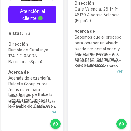
Dirección
Calle Valencia, 26 1º-1ª
Atención al
46120 Alboraia Valencia
cliente
(España)
Acerca de
Vistas:
173
Sabemos que el proceso
para obtener un visado
Dirección
puede ser complicado y
Rambla de Catalunya
Te acompañamos en
estresante. En Ciezari &
124, 1-2 08008
cada paso, desde reunir
Asociados estamos aquí
Barcelona (Spain)
los documentos
para hacerte el camino
necesarios hasta
Ver
Acerca de
más fácil.
presentar la solicitud y
Además de extranjería,
resolver cualquier
Balcells Group cubre
problema que pueda
áreas clave para
Las oficinas de Balcells
surgir. Nuestro equipo de
expatriados y
Group están ubicadas en
abogados especialistas
emprendedores, como la
la Rambla de Catalunya
en visados y migración
constitución y gestión de
124, planta 1-2, en el
Ver
te ofrece un trato
empresas, planificación
distrito del Eixample de
cercano y profesional
fiscal, contabilidad,
Barcelona. Atienden
para que puedas
compraventa
tanto de forma
enfocarte en tu futuro
inmobiliaria, elaboración