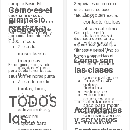
europea Basic-Fit,
Segovia es un centro de
Cómo es el
conocida por ser una
entrenamiento tipo
Boxeo sin
cadena
low-cost,
“fitboxing”, que mezcla:
gimnasio
grande y
contacto (golpes
(Segovia)
automatizada
, con
al saco al ritmo
Es un club moderno de
acceso mediante app y
Cada clase está
de la música)
aproximadamente más de
QR.
diseñada como una
2.000 m² con:
Entrenamiento
experiencia grupal tipo
Zona de
funcional de
“fitness + boxeo”, no es
musculación
boxeo competitivo ni
fuerza
Cómo son
(máquinas
técnica de combate.
Clases guiadas
Es un gimnasio grande,
guiadas y peso
las clases
con música y
pero suele tener bastante
libre)
afluencia en horas punta.
coreografías de
Duración:
47
Zona de cardio
golpes
minutos
(cintas, bicis,
Sistema de
Estructura:
elípticas, remo)
TODOS
sensores en el
Calentamiento
Zona de
saco para medir
Actividades
Bloque de fuerza
estiramientos y
tu rendimiento
los
con mancuernas
funcional
y servicios
8 rounds de
Espacio para
golpes al saco