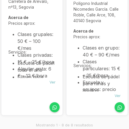
Carretera de Arévalo,
Polígono Industrial
nº13, Segovia
Nicomedes García. Calle
Roble, Calle Arce, 108,
Acerca de
40140 Segovia
Precios aprox:
Acerca de
Clases grupales:
Precios aprox:
50 € – 100
Clases en grupo:
€/mes
Servicios:
40 € – 90 €/mes
Clases privadas:
Clases
15 € – 25 €/hora
Escuela de pádel
Servicios:
particulares: 15 €
Alquiler pista: 6
todo el año
– 25 €/hora
€ – 12 €/hora
Escuela de pádel
Clases para
Escuela y
por jugador
Ver
para niños y
todos los niveles
equipos: precio
adultos
Entrenamiento
variable según
Ver
Clases de
individual y en
nivel
iniciación, nivel
grupo
medio y
Alquiler de pistas
avanzado
indoor
Entrenadores
Torneos y ligas
Mostrando 1 - 8 de 8 resultados