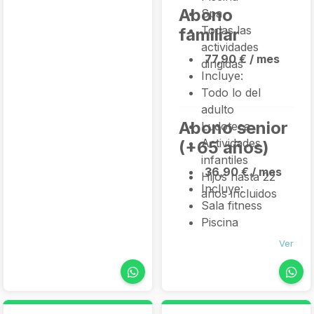
Abono
Spa
Todas las
familiar
actividades
77,90 € / mes
dirigidas
Incluye:
Todo lo del
adulto
Abono senior
Ludoteca
Actividades
(+65 años)
infantiles
36,90 € / mes
Hijos hasta 22
Incluye:
años incluidos
Sala fitness
Piscina
Actividades
Ver
dirigidas
adaptadas