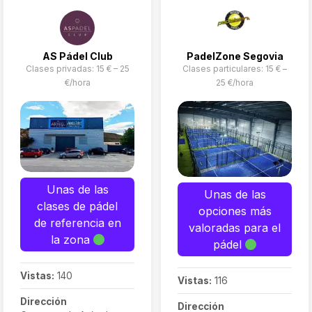
baja cuando
quieras)
AS Pádel Club
PadelZone Segovia
Clases privadas: 15 € – 25
Clases particulares: 15 € –
€/hora
25 €/hora
Unas de las
Unas de las
clases de pádel
opciones más
de referencia en
valoradas para el
la zona
pádel
Vistas:
140
Vistas:
116
Dirección
Dirección