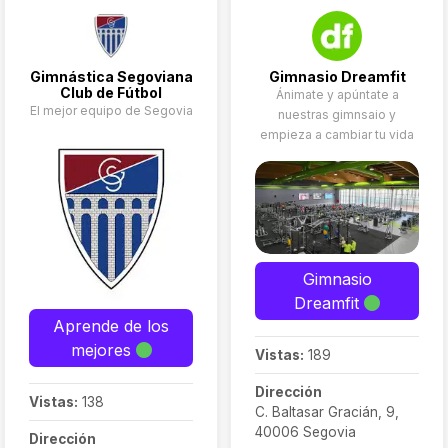
Gimnástica Segoviana
Gimnasio Dreamfit
Club de Fútbol
Ánimate y apúntate a
El mejor equipo de Segovia
nuestras gimnsaio y
empieza a cambiar tu vida
Gimnasio
Dreamfit
Aprende de los
mejores
Vistas:
189
Dirección
Vistas:
138
C. Baltasar Gracián, 9,
40006 Segovia
Dirección