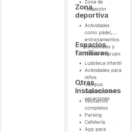
Zona de
Zona
relajación
deportiva
Actividades
como pádel,
entrenamientos
Espacios
funcionales y
familiares
clases en grupo
Ludoteca infantil
Actividades para
niños
Otras
Campus
instalaciones
deportivos en
vacaciones
Vestuarios
completos
Parking
Cafetería
App para