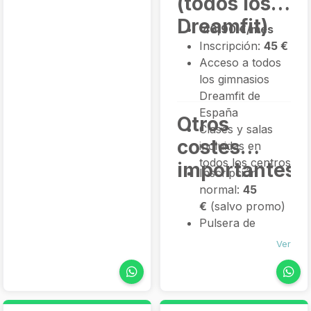
(todos los
Dreamfit)
46,90 €/mes
Inscripción:
45 €
Acceso a todos
los gimnasios
Dreamfit de
España
Otros
Clases y salas
costes
incluidas en
todos los centros
importantes
Inscripción
normal:
45
€
(salvo promo)
Pulsera de
acceso: incluida
Ver
o 3 € según
oferta
Sin permanencia
(puedes darte de