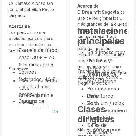
C/ Dámaso Alonso s/n
Acerca de
junto al pabellón Pedro
El
Dreamfit Segovia
es
Delgado
uno de los gimnasios
más grandes de la ciudad
Acerca de
Instalaciones
y funciona como un
Los precios no son
centro fitness “todo
principales
públicos exactos, pero
incluido”. Está diseñado
en clubes de este nivel
para que puedas
Escuela de fútbol
suelen ser:
Sala fitness muy
entrenar fuerza, cardio,
base: 30 € – 70
amplia con
clases dirigidas y
€ al mes aprox.
cardio y
relajación en el mismo
Servicios:
También incluye zona
Equipos
sitio, sin pagar extras por
máquinas de
wellness en el centro
federados: 40 €
cada servicio.
Escuela de fútbol
musculación
(según la web):
– 90 € al mes
base
Zona de
Sauna
peso
aprox.
(prebenjamín a
libre
Baño turco
Campus de
juvenil)
Zona
Solárium / relax
Clases
verano: 80 € –
Equipos
de
entrenamiento
Ver
200 € por
federados en
dirigidas
funcional
campus.
competiciones
Salas de
Equipación y
Más de
600 clases al
regionales y
actividades
mes
, entre ellas: