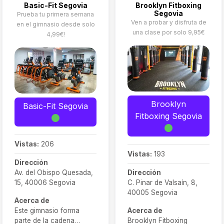
Basic-Fit Segovia
Brooklyn Fitboxing
Segovia
Prueba tu primera semana
Ven a probar y disfruta de
en el gimnasio desde solo
una clase por solo 9,95€
4,99€!
Brooklyn
Basic-Fit Segovia
Fitboxing Segovia
Vistas:
206
Vistas:
193
Dirección
Av. del Obispo Quesada,
Dirección
15, 40006 Segovia
C. Pinar de Valsaín, 8,
40005 Segovia
Acerca de
Este gimnasio forma
Acerca de
parte de la cadena
Brooklyn Fitboxing