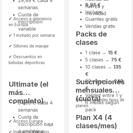
29,99 € cada 4
9,95 €
fuerza y
semanas
Incluye:
movilidad
Cuota de
Guantes gratis
✔ Acceso a gimnasios
inscripción
en Europa
Vendas gratis
variable
Packs de
✔ 1 invitado por semana
clases
✔ Sillones de masaje
1 clase →
15 €
✔ Descuentos en
5 clases →
75 €
bebidas deportivas
10 clases →
135
€
Suscripciones
20 clases →
240
Ultimate (el
€
mensuales
más
Validez entre 1 y
(cuota)
completo)
Hay dos grandes tipos de
6 meses según
34,99 € cada 4
planes:
pack
semanas
Plan X4 (4
Cuota de
✔ Acceso Europa
inscripción baja
clases/mes)
o simbólica
✔ Invitados ilimitados