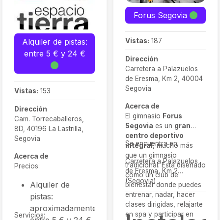
Forus Segovia
Vistas:
187
Alquiler de pistas:
entre 5 € y 24 €
Dirección
Carretera a Palazuelos
de Eresma, Km 2, 40004
Segovia
Vistas:
153
Acerca de
Dirección
El gimnasio
Forus
Cam. Torrecaballeros,
Segovia
es un
gran
8D, 40196 La Lastrilla,
centro deportivo
Segovia
Se encuentra en:
integral
, mucho más
que un gimnasio
Acerca de
Carretera a Palazuelos
tradicional. Está diseñado
Precios:
de Eresma, Km 2
como un club de
(Segovia)
Alquiler de
bienestar donde puedes
entrenar, nadar, hacer
pistas:
clases dirigidas, relajarte
aproximadamente
en spa y participar en
Servicios: