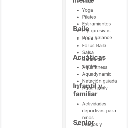
mente
Step
Yoga
Pilates
Estiramientos
Baile
Hipopresivos
Body Balance
Zumba
Forus Baila
Salsa
Acuáticas
Danza del
vientre
Aquafitness
Aquadynamic
Natación guiada
Infantil y
Aqua family
familiar
Actividades
deportivas para
niños
Senior
Juegos y