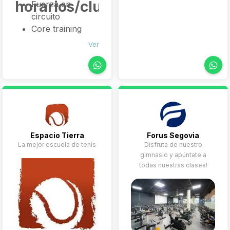
horarios/clubes)
Fuerza en
circuito
Core training
Servicios extra
Ver
Entrenador
personal
Fisioterapia
Programas en la
app
Planes de
entrenamiento
Espacio Tierra
Forus Segovia
personalizados
La mejor escuela de tenis
Disfruta de nuestro
gimnasio y apúntate a
todas nuestras clases!