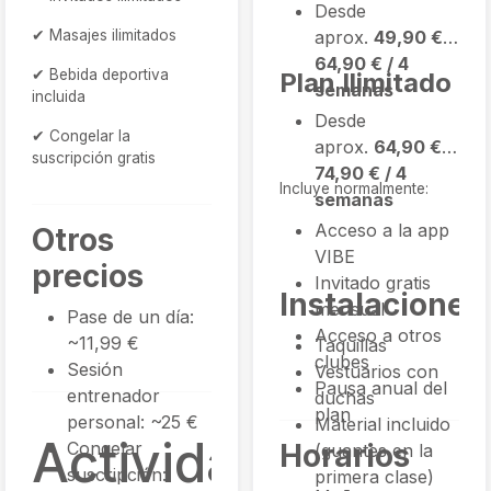
Desde
✔ Masajes ilimitados
aprox.
49,90 € –
64,90 € / 4
✔ Bebida deportiva
Plan Ilimitado
semanas
incluida
Desde
✔ Congelar la
aprox.
64,90 € –
suscripción gratis
74,90 € / 4
Incluye normalmente:
semanas
Acceso a la app
Otros
VIBE
precios
Invitado gratis
Instalaciones
mensual
Pase de un día:
Acceso a otros
~11,99 €
Taquillas
clubes
Sesión
Vestuarios con
Pausa anual del
entrenador
duchas
plan
personal: ~25 €
Material incluido
Actividades
Congelar
Horarios
(guantes en la
suscripción:
primera clase)