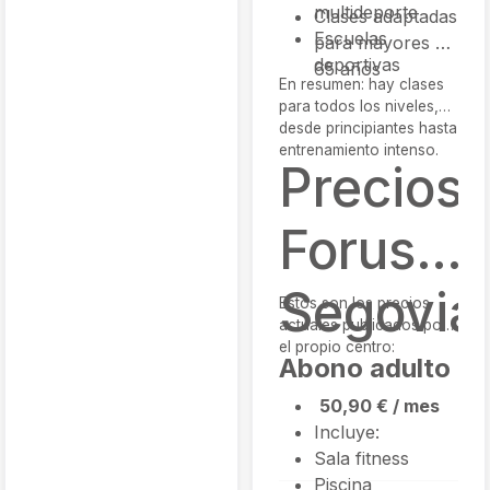
multideporte
Clases adaptadas
Escuelas
para mayores de
deportivas
65 años
En resumen: hay clases
para todos los niveles,
desde principiantes hasta
entrenamiento intenso.
Precios
Forus
Segovia
Estos son los precios
actuales publicados por
el propio centro:
Abono adulto
50,90 € / mes
Incluye:
Sala fitness
Piscina