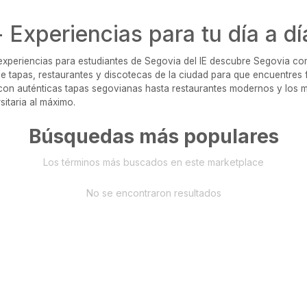
- Experiencias para tu día a dí
experiencias para estudiantes de Segovia del IE descubre Segovia c
de tapas, restaurantes y discotecas de la ciudad para que encuentres 
con auténticas tapas segovianas hasta restaurantes modernos y los me
rsitaria al máximo.
Búsquedas más populares
Los términos más buscados en este marketplace
No se encontraron resultados