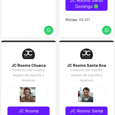
JC Rooms Santo
Domingo
Vistas:
68.451
JC Rooms Chueca
JC Rooms Santa Ana
Contacta con nuestro
Contacta con nuestro
equipo de soporte y
equipo de soporte y
reservas
reservas
JC Rooms
JC Rooms Santa