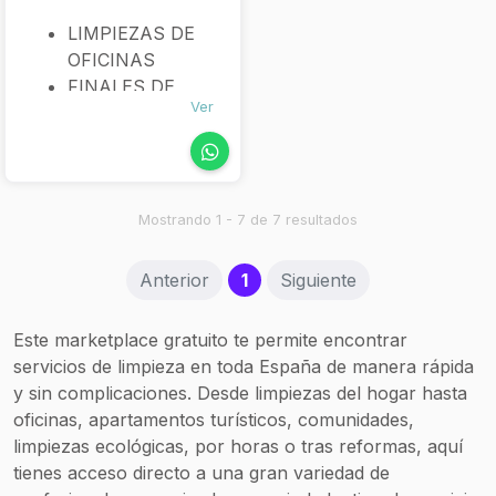
LIMPIEZAS DE
OFICINAS
FINALES DE
Ver
OBRA
PISOS
VACACIONALES
COMUNIDAD DE
VECINOS Y
Mostrando 1 - 7 de 7 resultados
CONSERJERIA
LIMPIEZA DE
(current)
Anterior
1
Siguiente
GARAJES
LIMPIEZA DE
Este marketplace gratuito te permite encontrar
CENTROS
servicios de limpieza en toda España de manera rápida
COMERCIALES
y sin complicaciones. Desde limpiezas del hogar hasta
oficinas, apartamentos turísticos, comunidades,
limpiezas ecológicas, por horas o tras reformas, aquí
tienes acceso directo a una gran variedad de