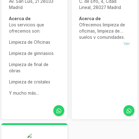
Av. San Luis, 21 28033
C. de Elfo, 4, Cdad.
Madrid
Lineal, 28027 Madrid
Acerca de
Acerca de
Los servicios que
Ofrecemos limpieza de
ofrecemos son:
oficinas, limpieza de
suelos y comunidades.
Limpieza de Oficinas
También tenemos otros
Ver
servicios de limpieza
Limpieza de gimnasios
como de graffitis y
fachadas, cristales y
Limpieza de final de
siniestros
obras
Limpieza de cristales
Y mucho más...