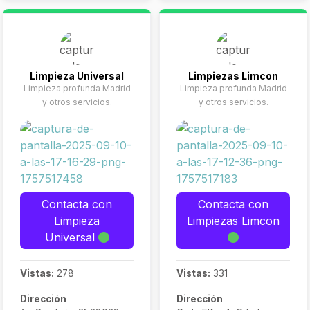
Cuidado de
enfocados en el
mantenimiento de
mayores
inmuebles con unos
Canguros y
elevados estándares de
niñeras
calidad: limpiezas
Mantenimiento
profesionales a fondo,
Limpieza Universal
Limpiezas Limcon
Limpieza profunda Madrid
del hogar
vaciados, pintores,
Limpieza profunda Madrid
y otros servicios.
además de muchos otros
y otros servicios.
servicios pensados para
el cuidado de personas
así como de todo tipo de
inmuebles.
Contacta con
Contacta con
Limpieza
Limpiezas Limcon
Universal
Vistas:
278
Vistas:
331
Dirección
Dirección