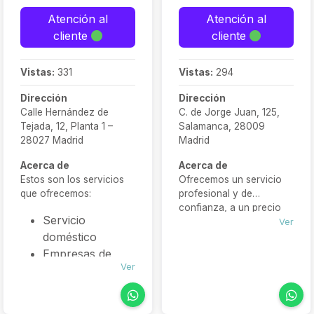
Atención al
Atención al
cliente
cliente
Vistas:
331
Vistas:
294
Dirección
Dirección
Calle Hernández de
C. de Jorge Juan, 125,
Tejada, 12, Planta 1 –
Salamanca, 28009
28027 Madrid
Madrid
Acerca de
Acerca de
Estos son los servicios
Ofrecemos un servicio
que ofrecemos:
profesional y de
confianza, a un precio
Servicio
competitivo y todo
Ver
doméstico
incluido en una sola
jornada. Un equipo de
Empresas de
varios operarios acudirá
Ver
Limpieza
a su vivienda, local,
Empleados de
comercio u oficina para
hogar
realizar servicios