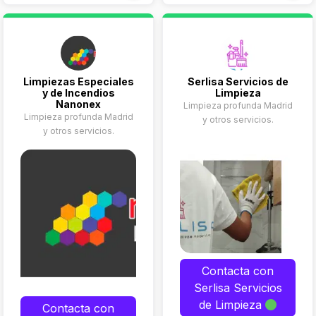
REFORMAS EN
LOCALES
LIMPIEZA DE
PISOS AIRBNB.
Limpiezas Especiales
Serlisa Servicios de
y de Incendios
Limpieza
Nanonex
Limpieza profunda Madrid
Limpieza profunda Madrid
y otros servicios.
y otros servicios.
Contacta con
Serlisa Servicios
de Limpieza
Contacta con