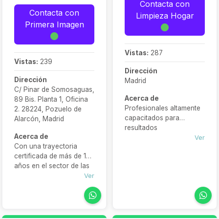
Contacta con
Contacta con
Limpieza Hogar
Primera Imagen
Vistas:
287
Vistas:
239
Dirección
Dirección
Madrid
C/ Pinar de Somosaguas,
Acerca de
89 Bis. Planta 1, Oficina
Profesionales altamente
2. 28224, Pozuelo de
capacitados para
Alarcón, Madrid
resultados
Acerca de
excepcionales. Servicio
Ver
Con una trayectoria
eficiente y personalizado
certificada de más de 13
adaptado a tus
años en el sector de las
necesidades. Relájate en
limpiezas en Madrid,
Ver
tu hogar mientras
contamos con toda la
nosotros nos
experiencia,
encargamos de la
profesionalidad,
limpieza. Déjanos
eficiencia, innovación y
transformar tu espacio