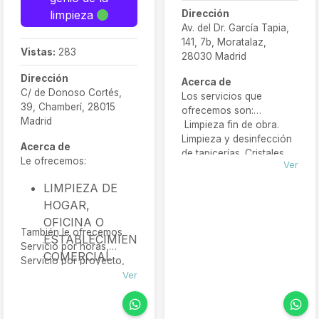
Dirección
limpieza
Av. del Dr. García Tapia,
141, 7b, Moratalaz,
Vistas:
283
28030 Madrid
Dirección
Acerca de
C/ de Donoso Cortés,
Los servicios que
39, Chamberí, 28015
ofrecemos son:
Madrid
Limpieza fin de obra.
Limpieza y desinfección
Acerca de
de tapicerías. Cristales
Le ofrecemos:
Ver
Limpieza integral​:
MANTENIMIENTO 360
LIMPIEZA DE
HOGAR,
OFICINA O
También le ofrecemos
ESTABLECIMIENTO
Servicio por horas,
COMERCIAL
Servicio por proyecto,
LIMPIEZA DE
Servicio semanal o
Ver
mensual
CRISTALES
LIMPIEZA DE