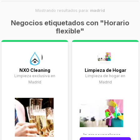
Mostrando resultados para:
madrid
Negocios etiquetados con "Horario
flexible"
NXO Cleaning
Limpieza de Hogar
Limpieza exclusiva en
Limpieza de hogar en
Madrid
Madrid