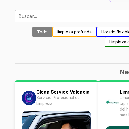
Todo
limpieza profunda
Horario flexibl
Limpieza 
Ne
Clean Service Valencia
Lim
Servicio Profesional de
Limp
Limpieza
tapi
del h
más 