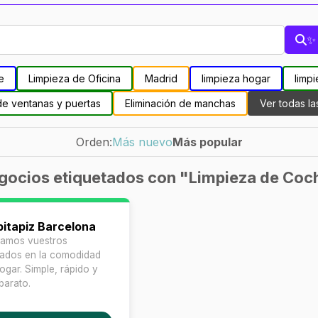
✨ 
e
Limpieza de Oficina
Madrid
limpieza hogar
limpi
de ventanas y puertas
Eliminación de manchas
Ver todas la
Orden:
Más nuevo
Más popular
gocios etiquetados con "Limpieza de Coc
pitapiz Barcelona
iamos vuestros
zados en la comodidad
ogar. Simple, rápido y
barato.