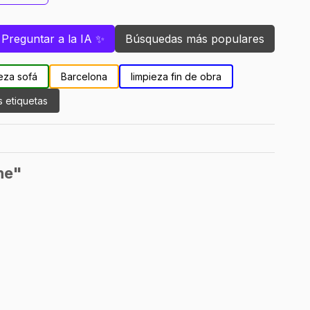
Preguntar a la IA ✨
Búsquedas más populares
eza sofá
Barcelona
limpieza fin de obra
s etiquetas
he"