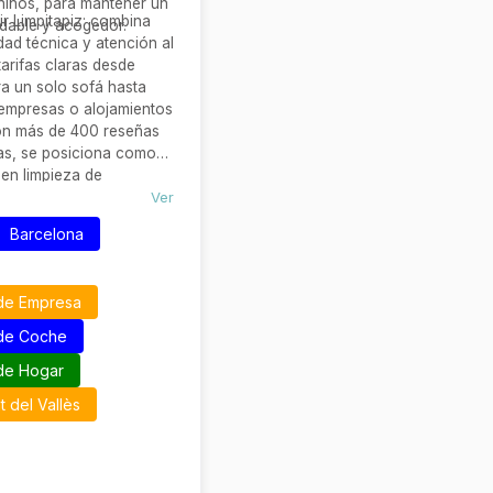
niños, para mantener un
ir Limpitapiz: combina
dable y acogedor.
idad técnica y atención al
tarifas claras desde
ra un solo sofá hasta
empresas o alojamientos
Con más de 400 reseñas
las, se posiciona como
 en limpieza de
stenible y eficiente.
Ver
Barcelona
de Empresa
 de Coche
de Hogar
 del Vallès