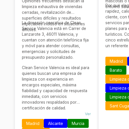
Opiniones frecuentes destacan la
mascotas o 
Por qué eleg
limpieza exhaustiva de viviendas
entorno salu
rapidez, cal
cerradas, revitalización de
cliente, con 
superficies difíciles y resultados
La dirección operativa de Clean
servicios pa
impecables incluso en situaciones
Service Valencia está en Carrer de
planes para 
difíciles.
Lanzarote 3, 46011 Valencia, y
turísticos. 
cuentan con atención telefónica fija
cinco estrel
y móvil para atender consultas,
un referente
emergencias y solicitudes de
tapicerías so
presupuesto personalizado.
Madrid
Clean Service Valencia es ideal para
Barato
quienes buscan una empresa de
Limpieza 
limpieza con experiencia en
encargos especiales, máxima
Limpieza
fiabilidad y capacidad de respuesta
inmediata, con servicios
Limpieza 
innovadores respaldados por
Sant Cugat
certificación de calidad.
Ver
Madrid
Alicante
Murcia