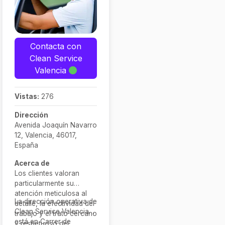
Contacta con
Clean Service
Valencia
Vistas:
276
Dirección
Avenida Joaquín Navarro
12, Valencia, 46017,
España
Acerca de
Los clientes valoran
particularmente su
atención meticulosa al
La dirección operativa de
detalle, la efectividad del
Clean Service Valencia
trabajo y el trato cercano
está en Carrer de
y respetuoso del