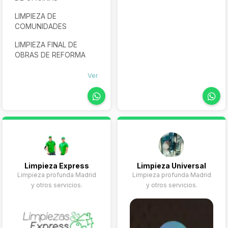
Empleados de
LIMPIEZA DE
hogar
COMUNIDADES
Cuidado de
mayores
LIMPIEZA FINAL DE
OBRAS DE REFORMA
Canguros y
niñeras
Ver
Mantenimiento
del hogar
Limpieza Express
Limpieza Universal
Limpieza profunda Madrid
Limpieza profunda Madrid
y otros servicios.
y otros servicios.