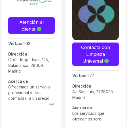
Atención al
cliente
Vistas:
293
Contacta con
Limpieza
Dirección
C. de Jorge Juan, 125,
Universal
Salamanca, 28009
Madrid
Vistas:
277
Acerca de
Dirección
Ofrecemos un servicio
Av. San Luis, 21 28033
profesional y de
Madrid
confianza, a un precio
competitivo y todo
Ver
Acerca de
incluido en una sola
Los servicios que
jornada. Un equipo de
ofrecemos son:
varios operarios acudirá
a su vivienda, local,