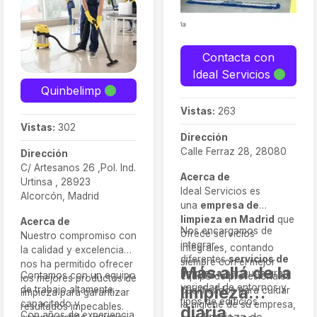
Contacta con
Ideal Servicios
Quinbelimp
Vistas:
263
Vistas:
302
Dirección
Calle Ferraz 28, 28080
Dirección
C/ Artesanos 26 ,Pol. Ind.
Acerca de
Urtinsa , 28923
Ideal Servicios es
Alcorcón, Madrid
una
empresa de
limpieza en Madrid
que
Acerca de
Nos encargamos de
ofrece servicios
Nuestro compromiso con
integrar
integrales, contando
la calidad y excelencia
diferentes
servicios de
siempre con el mejor
nos ha permitido ofrecer
Más allá de la
limpieza
para una gran
Contamos con un equipo
equipo de profesionales
los mejores productos de
variedad de entornos y
limpieza
de trabajo altamente
cualificados para cuidar
limpieza para garantizar
tipos de edificios.
capacitado y
la higiene de su empresa,
resultados impecables.
diaria
Con años de experiencia
limpieza de