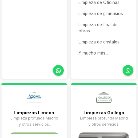
Limpieza de Oficinas
comercio u oficina para
realizar servicios
Limpieza de gimnasios
enfocados en el
mantenimiento de
Limpieza de final de
inmuebles con unos
obras
elevados estándares de
Limpieza de cristales
calidad: limpiezas
profesionales a fondo,
Y mucho más...
vaciados, pintores,
además de muchos otros
servicios pensados para
el cuidado de personas
así como de todo tipo de
inmuebles.
Limpiezas Limcon
Limpiezas Gallego
Limpieza profunda Madrid
Limpieza profunda Madrid
y otros servicios.
y otros servicios.