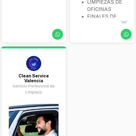
LIMPIEZAS DE
como de graffitis y
fachadas, cristales y
OFICINAS
siniestros
FINALES DE
Ver
OBRA
PISOS
VACACIONALES
COMUNIDAD DE
VECINOS Y
CONSERJERIA
LIMPIEZA DE
GARAJES
Clean Service
Valencia
LIMPIEZA DE
Servicio Profesional de
CENTROS
Limpieza
COMERCIALES