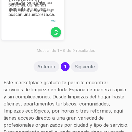
Clean Service Valencia
Lanzarote 3, 46011
personal. Opiniones
es ideal para quienes
Valencia, y cuentan con
frecuentes destacan la
buscan una empresa de
atención telefónica fija y
limpieza exhaustiva de
limpieza con experiencia
Ver
móvil para atender
viviendas cerradas,
en encargos especiales,
consultas, emergencias y
revitalización de
máxima fiabilidad y
solicitudes de
superficies difíciles y
capacidad de respuesta
presupuesto
resultados impecables
inmediata, con servicios
personalizado.
incluso en situaciones
innovadores respaldados
Mostrando 1 - 9 de 9 resultados
difíciles.
por certificación de
calidad.
(current)
Anterior
1
Siguiente
Este marketplace gratuito te permite encontrar
servicios de limpieza en toda España de manera rápida
y sin complicaciones. Desde limpiezas del hogar hasta
oficinas, apartamentos turísticos, comunidades,
limpiezas ecológicas, por horas o tras reformas, aquí
tienes acceso directo a una gran variedad de
profesionales organizados por ciudad y tipo de servicio.