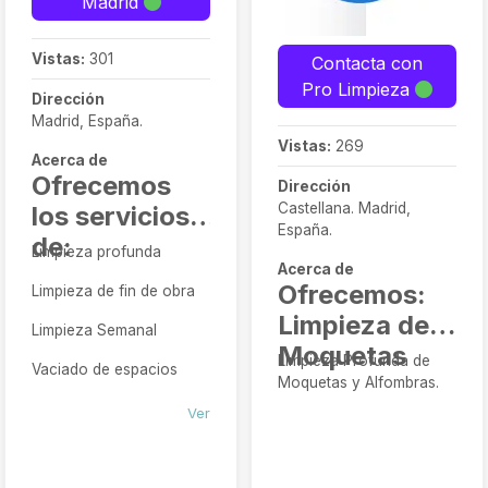
Madrid
Vistas:
301
Contacta con
Pro Limpieza
Dirección
Madrid, España.
Vistas:
269
Acerca de
Ofrecemos
Dirección
Castellana. Madrid,
los servicios
España.
de:
Limpieza profunda
Acerca de
Ofrecemos:
Limpieza de fin de obra
Limpieza de
Limpieza Semanal
Moquetas
Limpieza Profunda de
Vaciado de espacios
Moquetas y Alfombras.
Ver