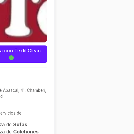
a con Textil Clean
é Abascal, 41, Chamberí,
id
rvicios de:
eza de
Sofás
eza de
Colchones