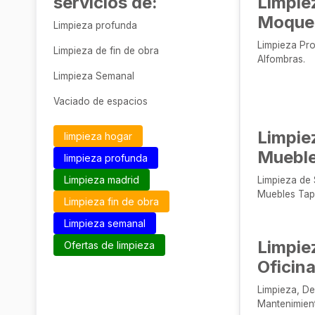
servicios de:
Limpie
Moque
Limpieza profunda
Limpieza Pr
Limpieza de fin de obra
Alfombras.
Limpieza Semanal
Vaciado de espacios
Limpie
limpieza hogar
Muebl
limpieza profunda
Limpieza madrid
Limpieza de 
Muebles Tap
Limpieza fin de obra
Limpieza semanal
Limpie
Ofertas de limpieza
Oficin
Limpieza, De
Mantenimient