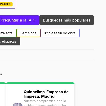
TPLACES
Preguntar a la IA ✨
Búsquedas más populares
eza sofá
Barcelona
limpieza fin de obra
s etiquetas
"
Quinbelimp-Empresa de
limpieza. Madrid
Nuestro compromiso con la
calidad y excelencia nos ha