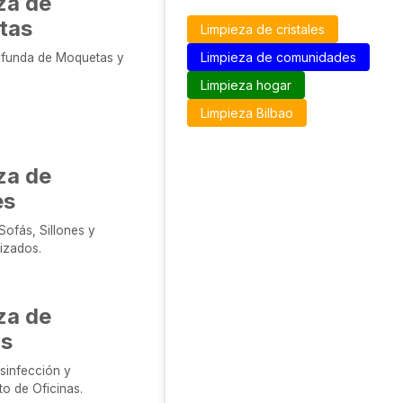
za de
tas
Limpieza de cristales
Limpieza de comunidades
ofunda de Moquetas y
Limpieza hogar
Limpieza Bilbao
za de
es
Sofás, Sillones y
izados.
za de
as
sinfección y
o de Oficinas.