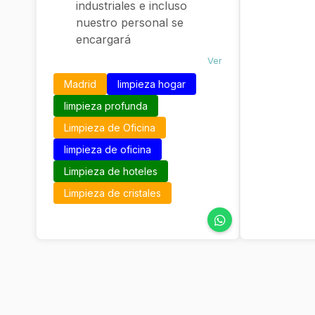
industriales e incluso
nuestro personal se
encargará
del
mantenimiento integral del
Ver
.
edificio
Madrid
limpieza hogar
limpieza profunda
Limpieza de Oficina
limpieza de oficina
Limpieza de hoteles
Limpieza de cristales