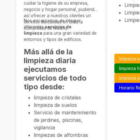
cuidar la higiene de su empresa,
Limpi
negocio y hogar personal, pudiendo
Limpi
así ofrecer a nuestros clientes un
Limpi
Nos encargamos de integrar
servicio de calidad en toda la
diferentes
servicios de
comunidad de Madrid.
limpieza
para una gran variedad de
entornos y tipos de edificios.
Más allá de la
limpieza diaria
limpieza s
ejecutamos
limpieza 
servicios de todo
limpieza 
tipo desde:
Horario fl
limpieza de cristales
limpieza de suelos
Servicio de mantenimiento
de jardines, piscinas,
vigilancia
limpiezas de alfombras