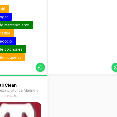
ofá
hogar
de mantenimiento
madrid
negocio
de colchones
 de moquetas
il Clean
ieza profunda Madrid y
 servicios.