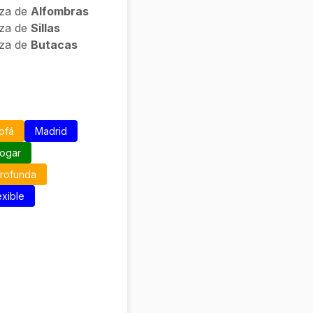
eza de
Alfombras
eza de
Sillas
eza de
Butacas
ofá
Madrid
hogar
profunda
exible