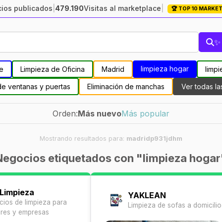
ios publicados
|
479.190
Visitas al marketplace
|
🏆 TOP 10 MARKE
✨ 
limpieza hogar
le
Limpieza de Oficina
Madrid
limpi
de ventanas y puertas
Eliminación de manchas
Ver todas la
Orden:
Más nuevo
Más popular
Mostrando resultados para:
madridp931jdhm
Negocios etiquetados con "limpieza hogar
 Limpieza
YAKLEAN
icios de limpieza para
Limpieza de sofas a domicilio
res y empresas