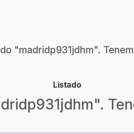
do "
madridp931jdhm
". Tenem
Listado
dridp931jdhm
". Te