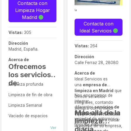
Contacta con
Limpieza Hogar
Madrid
Contacta con
Ideal Servicios
Vistas:
305
Dirección
Vistas:
264
Madrid, España.
Dirección
Acerca de
Calle Ferraz 28, 28080
Ofrecemos
los servicios
Acerca de
Ideal Servicios es
de:
Limpieza profunda
una
empresa de
limpieza en Madrid
que
Limpieza de fin de obra
Nos encargamos de
ofrece servicios
integrar
integrales, contando
Limpieza Semanal
diferentes
servicios de
siempre con el mejor
Más allá de la
limpieza
para una gran
equipo de profesionales
Vaciado de espacios
variedad de entornos y
limpieza
cualificados para cuidar
tipos de edificios.
la higiene de su empresa,
diaria
Ver
limpieza de