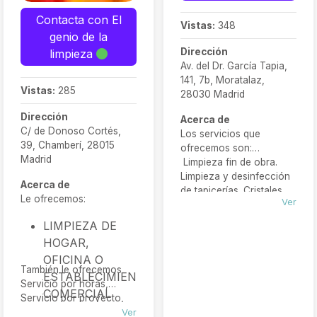
Contacta con El
Vistas:
348
genio de la
Dirección
limpieza
Av. del Dr. García Tapia,
141, 7b, Moratalaz,
Vistas:
285
28030 Madrid
Dirección
Acerca de
C/ de Donoso Cortés,
Los servicios que
39, Chamberí, 28015
ofrecemos son:
Madrid
Limpieza fin de obra.
Limpieza y desinfección
Acerca de
de tapicerías. Cristales
Le ofrecemos:
Ver
Limpieza integral​:
MANTENIMIENTO 360
LIMPIEZA DE
HOGAR,
OFICINA O
También le ofrecemos
ESTABLECIMIENTO
Servicio por horas,
COMERCIAL
Servicio por proyecto,
LIMPIEZA DE
Servicio semanal o
Ver