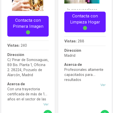
Contacta con
Contacta con
Limpieza Hogar
Primera Imagen
Vistas:
288
Vistas:
240
Dirección
Dirección
Madrid
C/ Pinar de Somosaguas,
Acerca de
89 Bis. Planta 1, Oficina
Profesionales altamente
2. 28224, Pozuelo de
capacitados para
Alarcón, Madrid
resultados
Acerca de
excepcionales. Servicio
Ver
Con una trayectoria
eficiente y personalizado
certificada de más de 13
adaptado a tus
años en el sector de las
necesidades. Relájate en
limpiezas en Madrid,
Ver
tu hogar mientras
contamos con toda la
nosotros nos