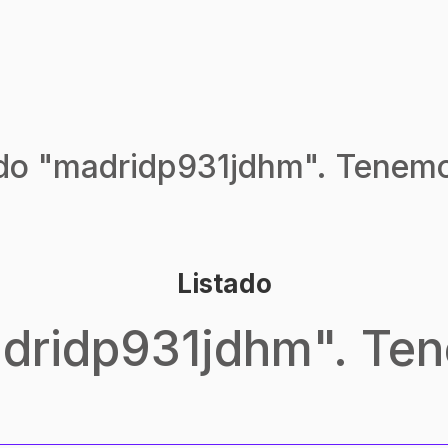
do "
madridp931jdhm
". Tenemo
Listado
dridp931jdhm
". Te