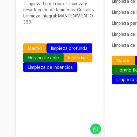
Limpieza de 
Limpieza fin de obra. Limpieza y
desinfección de tapicerías. Cristales
Limpieza de 
Limpieza integral​: MANTENIMIENTO
360
Limpieza par
Limpieza de 
Limpieza de
Madrid
limpieza profunda
Horario flexible
Incendios
Madrid
Limpieza de incencios
Horario fl
Limpieza 