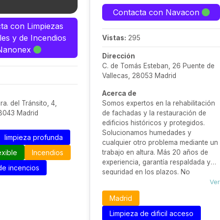
Contacta con Navacon
ta con Limpiezas
les y de Incendios
Vistas:
295
Nanonex
Dirección
C. de Tomás Esteban, 26 Puente de
Vallecas, 28053 Madrid
Acerca de
ra. del Tránsito, 4,
Somos expertos en la rehabilitación
28043 Madrid
de fachadas y la restauración de
edificios históricos y protegidos.
Solucionamos humedades y
limpieza profunda
cualquier otro problema mediante un
exible
Incendios
trabajo en altura. Más 20 años de
experiencia, garantía respaldada y
de incencios
seguridad en los plazos. No
subcontratamos: profesionales
Ver
acreditados y preparados para
Madrid
cualquier desafío. Ofrecemos a
nuestros clientes una relación
Limpieza de dificil acceso