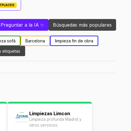
ETPLACES
Preguntar a la IA ✨
Búsquedas más populares
eza sofá
Barcelona
limpieza fin de obra
s etiquetas
Limpiezas Limcon
Limpieza profunda Madrid y
otros servicios.