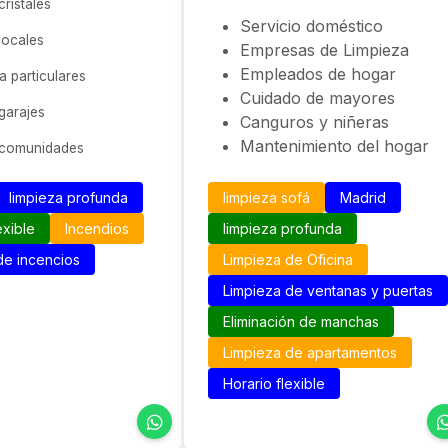
cristales
Servicio doméstico
locales
Empresas de Limpieza
Empleados de hogar
a particulares
Cuidado de mayores
garajes
Canguros y niñeras
Mantenimiento del hogar
 comunidades
limpieza profunda
limpieza sofá
Madrid
exible
Incendios
limpieza profunda
de incencios
Limpieza de Oficina
Limpieza de ventanas y puertas
Eliminación de manchas
Limpieza de apartamentos
Horario flexible