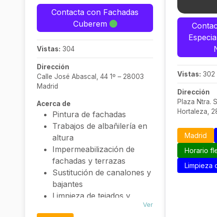
Contacta con Fachadas
Cuberem
Contac
Especia
Vistas:
304
Dirección
Vistas:
302
Calle José Abascal, 44 1º – 28003
Madrid
Dirección
Plaza Ntra. S
Acerca de
Hortaleza, 
Pintura de fachadas
Trabajos de albañilería en
Madrid
altura
Impermeabilización de
Horario fl
fachadas y terrazas
Limpieza 
Sustitución de canalones y
bajantes
Limpieza de tejados y
Ver
canalones