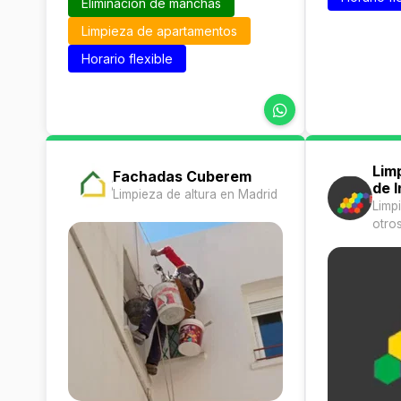
Eliminación de manchas
Limpieza de apartamentos
Horario flexible
Lim
Fachadas Cuberem
de 
Limpieza de altura en Madrid
Limp
otros