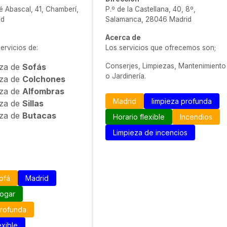
é Abascal, 41, Chamberí,
P.º de la Castellana, 40, 8º,
id
Salamanca, 28046 Madrid
Acerca de
rvicios de:
Los servicios que ofrecemos son;
eza de
Sofás
Conserjes, Limpiezas, Mantenimiento
o Jardinería.
eza de
Colchones
eza de
Alfombras
Madrid
limpieza profunda
eza de
Sillas
eza de
Butacas
Horario flexible
Incendios
Limpieza de incencios
ofá
Madrid
hogar
profunda
exible