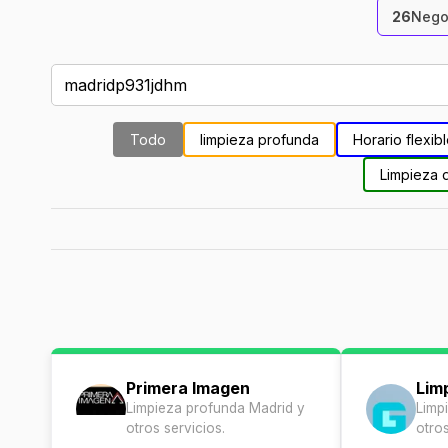
26
Nego
Todo
limpieza profunda
Horario flexib
Limpieza 
Primera Imagen
Lim
Limpieza profunda Madrid y
Limp
otros servicios.
otros