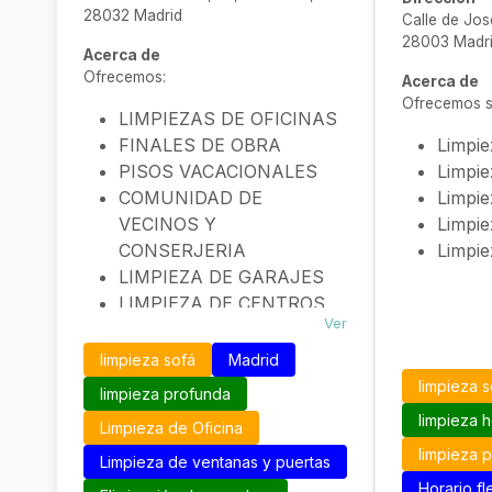
28032 Madrid
Calle de Jos
28003 Madr
Acerca de
Ofrecemos:
Acerca de
Ofrecemos se
LIMPIEZAS DE OFICINAS
FINALES DE OBRA
Limpi
PISOS VACACIONALES
Limpi
COMUNIDAD DE
Limpi
VECINOS Y
Limpi
CONSERJERIA
Limpi
LIMPIEZA DE GARAJES
LIMPIEZA DE CENTROS
Ver
COMERCIALES
limpieza sofá
Madrid
limpieza s
limpieza profunda
limpieza 
Limpieza de Oficina
limpieza 
Limpieza de ventanas y puertas
Horario fl