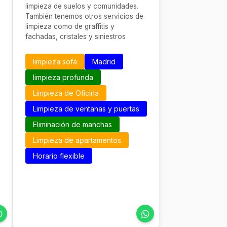
limpieza de suelos y comunidades.
También tenemos otros servicios de
limpieza como de graffitis y
fachadas, cristales y siniestros
limpieza sofá
Madrid
limpieza profunda
Limpieza de Oficina
Limpieza de ventanas y puertas
Eliminación de manchas
Limpieza de apartamentos
Horario flexible