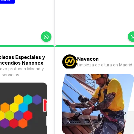
piezas Especiales y
Navacon
Incendios Nanonex
Limpieza de altura en Madrid
ieza profunda Madrid y
 servicios.