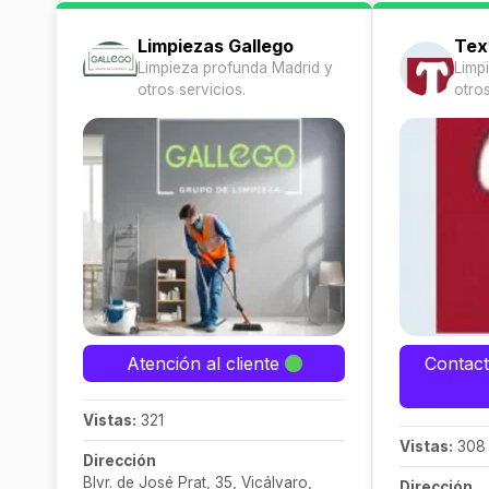
Limpiezas Gallego
Text
Limpieza profunda Madrid y
Limp
otros servicios.
otros
Atención al cliente
Contact
Vistas:
321
Vistas:
308
Dirección
Blvr. de José Prat, 35, Vicálvaro,
Dirección