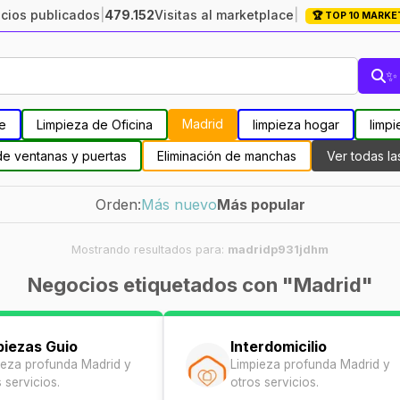
cios publicados
|
479.152
Visitas al marketplace
|
🏆 TOP 10 MARK
✨ 
Madrid
le
Limpieza de Oficina
limpieza hogar
limpi
de ventanas y puertas
Eliminación de manchas
Ver todas la
Orden:
Más nuevo
Más popular
Mostrando resultados para:
madridp931jdhm
Negocios etiquetados con "Madrid"
piezas Guio
Interdomicilio
ieza profunda Madrid y
Limpieza profunda Madrid y
 servicios.
otros servicios.