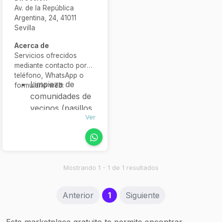
Av. de la República
Argentina, 24, 41011
Sevilla
Acerca de
Servicios ofrecidos
mediante contacto por
teléfono, WhatsApp o
Limpieza de
formulario web:
comunidades de
vecinos (pasillos,
Ver
escaleras,
ascensores)
Limpieza de
cierre de obra o
reformas
Mostrando 1 - 1 de 1 resultados
Limpieza de
oficinas, clínicas
(current)
Anterior
1
Siguiente
y hoteles
Limpieza de
Este marketplace gratuito te permite encontrar