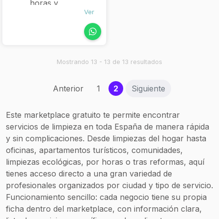
horas y
Ver
continuada
Limpieza de
oficinas y locales
comerciales
Mantenimiento
Mostrando 13 - 13 de 13 resultados
de comunidades
(escaleras,
(current)
Anterior
1
2
Siguiente
garajes, cristales)
Cuidado a
Este marketplace gratuito te permite encontrar
domicilio de
servicios de limpieza en toda España de manera rápida
personas
y sin complicaciones. Desde limpiezas del hogar hasta
mayores o
oficinas, apartamentos turísticos, comunidades,
enfermos
limpiezas ecológicas, por horas o tras reformas, aquí
Servicios de
tienes acceso directo a una gran variedad de
internas 24h o
profesionales organizados por ciudad y tipo de servicio.
empleadas
Funcionamiento sencillo: cada negocio tiene su propia
externas en
ficha dentro del marketplace, con información clara,
hogar