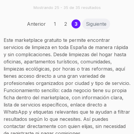
eficiencia, innovación y
vanguardia aportando el
Mostrando 25 - 35 de 35 resultados
máximo nivel de
exigencia. Somos
(current)
Anterior
1
2
3
Siguiente
expertos en hacer la vida
más fácil de nuestros
clientes, decidiendo ellos
Este marketplace gratuito te permite encontrar
cómo optimizar su
servicios de limpieza en toda España de manera rápida
tiempo. Prestamos
y sin complicaciones. Desde limpiezas del hogar hasta
nuestros servicios a
empresas, tanto privadas
oficinas, apartamentos turísticos, comunidades,
como públicas,
limpiezas ecológicas, por horas o tras reformas, aquí
particulares,
tienes acceso directo a una gran variedad de
comunidades y diversos
profesionales organizados por ciudad y tipo de servicio.
servicios exclusivos.
Funcionamiento sencillo: cada negocio tiene su propia
ficha dentro del marketplace, con información clara,
lista de servicios específicos, enlace directo a
WhatsApp y etiquetas relevantes que te ayudan a filtrar
resultados según lo que necesites. Así puedes
contactar directamente con quien elijas, sin necesidad
de registrarte ni pagar comisiones.