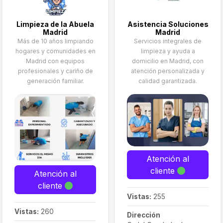
alfombras
industriales e
Limpieza de la Abuela
Asistencia Soluciones
incluso nuestro
Madrid
Madrid
personal se
Más de 10 años limpiando
Servicios integrales de
hogares y comunidades en
limpieza y ayuda a
encargará
Madrid con equipos
domicilio en Madrid, con
del
mantenimiento
profesionales y cariño de
atención personalizada y
integral del
generación familiar.
calidad garantizada.
.
edificio
Atención al
cliente
Atención al
cliente
Vistas:
255
Vistas:
260
Dirección