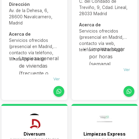
C. del Condado de
Dirección
Treviño, 9, Cdad. Lineal,
Av. de la Dehesa, 6,
28033 Madrid
28600 Navalcarnero,
Madrid
Acerca de
Servicios ofrecidos
Acerca de
(presencial en Madrid,
Servicios ofrecidos
contacto vía web,
(presencial en Madrid,
Limpieza hogar
teléfono o WhatsApp):
contacto vía teléfono,
por horas
Limpieza general
WhatsApp o web):
(semanal,
de viviendas
Ver
quincenal o
(frecuente o
mensual)
Ver
regular)
Limpieza
Limpieza
post‑obra de
profunda de
viviendas y
baños, cocinas y
locales
suelos
Limpieza de
Limpieza
cristales
post‑obra y de
profesional
reformas
Diversum
Limpiezas Express
Organización y