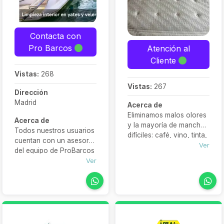
Contacta con
Pro Barcos
Atención al
Cliente
Vistas:
268
Vistas:
267
Dirección
Madrid
Acerca de
Eliminamos malos olores
Acerca de
y la mayoría de manchas
Todos nuestros usuarios
difíciles: café, vino, tinta,
cuentan con un asesor
sudor, orina, sangre...
Ver
del equipo de ProBarcos
Servicio de limpieza de
que les ayuda,
Ver
tapicería a domicilio en
recomienda y gestiona
Madrid, Toledo y
sus necesidades para
Guadalajara
ofrecerle finalmente un
servicio personalizado y
completo.