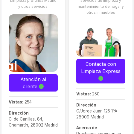
Limpieza profunda Madrid
Limpieza de
servicios de limpieza y
orden de
y otros servicios.
mantenimiento de hogar y
mudanzas
otros inmuebles
armarios o
Limpieza de
trasteros (con
cristales y
donación)
ventanas
Desinfección
Desinfección
ambiental con
ecológica con
ozono
productos
Ayuda a domicilio
seguros para
(aseo, apoyo
Contacta con
mascotas y
familiar,
Limpieza Express
hogar
acompañamientos
Atención al
Presupuesto
médicos)
cliente
gratuito online o
Cuidado de
telefónico
Vistas:
250
personas
Disponibilidad las
Vistas:
254
Dirección
mayores
24 h, contacto
C/Jorge Juan 125 1ºA
Dirección
(internas o
directo por
28009 Madrid
C. de Canillas, 84,
acompañantes)
WhatsApp o
Chamartín, 28002 Madrid
Acerca de
Gestión y
teléfono (518 88
Prestamos servicios en