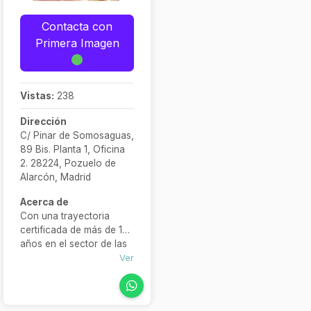
Atención urgente
teléfono
24/7 y
Contacta con
presupuestos
Primera Imagen
inmediatos en
espacios sin
amueblar
Vistas:
238
(<140 m²)
Contacto por
Dirección
WhatsApp: +34
C/ Pinar de Somosaguas,
89 Bis. Planta 1, Oficina
604 347 040 /
2. 28224, Pozuelo de
+34 603 123 909
Alarcón, Madrid
Acerca de
Con una trayectoria
certificada de más de 13
años en el sector de las
limpiezas en Madrid,
Ver
contamos con toda la
experiencia,
profesionalidad,