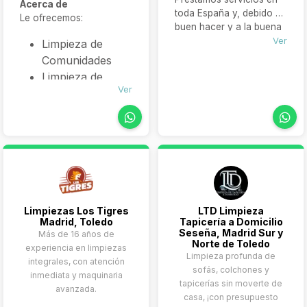
colocación de
Acerca de
03 34)
toda España y, debido al
Le ofrecemos:
personal
buen hacer y a la buena
doméstico
acogida entre nuestros
Ver
Limpieza de
certificado
clientes,
Comunidades
progresivamente hemos
Limpieza de
ido aumentando el
Ver
Oficinas
portafolio de servicios y
Limpieza
la cobertura geográfica,
tanto en España como
Industrial
en América.
Conserjería/Jardinería
Limpiezas Los Tigres
LTD Limpieza
Madrid, Toledo
Tapicería a Domicilio
Seseña, Madrid Sur y
Más de 16 años de
Norte de Toledo
experiencia en limpiezas
Limpieza profunda de
integrales, con atención
sofás, colchones y
inmediata y maquinaria
tapicerías sin moverte de
avanzada.
casa, ¡con presupuesto