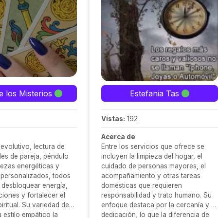
e los Misterios
Estefania Tas
Vistas:
192
Acerca de
 evolutivo, lectura de
Entre los servicios que ofrece se
ales de pareja, péndulo
incluyen la limpieza del hogar, el
iezas energéticas y
cuidado de personas mayores, el
personalizados, todos
acompañamiento y otras tareas
 desbloquear energía,
domésticas que requieren
ciones y fortalecer el
responsabilidad y trato humano. Su
iritual. Su variedad de
enfoque destaca por la cercanía y la
 estilo empático la
dedicación, lo que la diferencia de