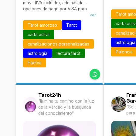
móvil (IVA incluido), además de
convierten e
opciones de pago por VISA para
para quiene
Tarot am
mayor comodidad
Ver
espiritual ser
carta astra
Tarot amoroso
Tarot
canalizac
carta astral
astrologia
canalizaciones personalizadas
Palencia
astrologia
lectura tarot
Huelva
Tarot24h
Fra
Gar
"Ilumina tu camino con la luz
"Sol
de la verdad y la búsqueda
para
del conocimiento"