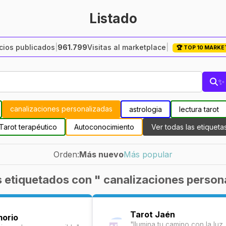
Listado
ios publicados
|
961.799
Visitas al marketplace
|
🏆 TOP 10 MARK
✨ 
canalizaciones personalizadas
astrologia
lectura tarot
Tarot terapéutico
Autoconocimiento
Ver todas las etiqueta
Orden:
Más nuevo
Más popular
 etiquetados con " canalizaciones person
Tarot Jaén
morio
"Ilumina tu camino con la luz