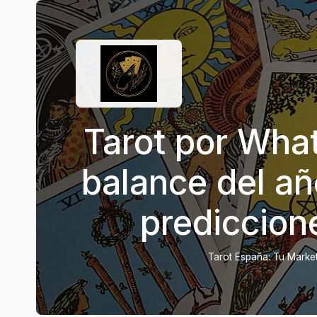
Tarot por Wha
balance del añ
prediccion
Tarot España: Tu Marketp