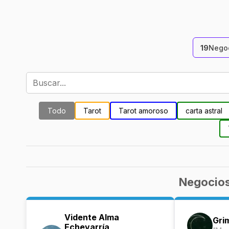
19
Negoc
Todo
Tarot
Tarot amoroso
carta astral
Negocios
Vidente Alma
Gri
Echevarría