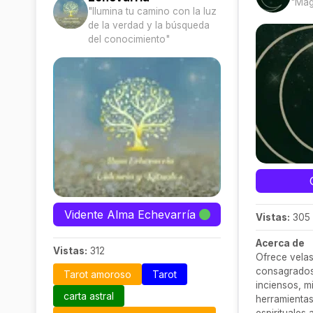
"Mag
"Ilumina tu camino con la luz
de la verdad y la búsqueda
del conocimiento"
Vidente Alma Echevarría
Vistas:
305
Acerca de
Vistas:
312
Ofrece velas
consagrados,
Tarot amoroso
Tarot
inciensos, m
carta astral
herramientas