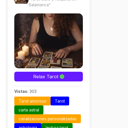
Salamanca"
Relax Tarot
Vistas:
303
Tarot amoroso
Tarot
carta astral
canalizaciones personalizadas
astrologia
lectura tarot