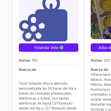
Yolanda Vela
Alba d
Vistas:
195
Vistas:
203
Acerca de
Acerca de
Ofrece tarot
tabaco, ritu
Tarot Yolanda ofrece atención
hebreo, limp
personalizada las 24 horas del día a
horóscopos 
través de consultas presenciales,
orientados a
telefónicas y online, con tarifas
aclarar situa
telefónicas de hasta 1,21 €/minuto
bienestar esp
desde red fija y 1,57 €/minuto desde
técnicas y su