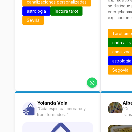
espirituales
canalizaciones personalizadas
se distingue 
astrologia
lectura tarot
energéticam
explicacione
Sevilla
que facilita 
como a prac
Tarot am
realizar ritu
personalizad
carta astra
canalizac
astrologia
Segovia
Yolanda Vela
Alba
"Guía espiritual cercana y
"Guía
transformadora"
tran