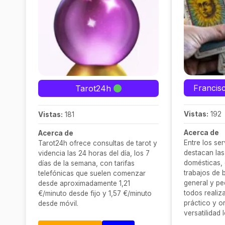
Francis
Tarot24h
Vistas:
192
Vistas:
181
Acerca de
Acerca de
Entre los se
Tarot24h ofrece consultas de tarot y
destacan las
videncia las 24 horas del día, los 7
domésticas, 
días de la semana, con tarifas
trabajos de 
telefónicas que suelen comenzar
general y pe
desde aproximadamente 1,21
todos reali
€/minuto desde fijo y 1,57 €/minuto
práctico y or
desde móvil.
versatilidad
tareas senci