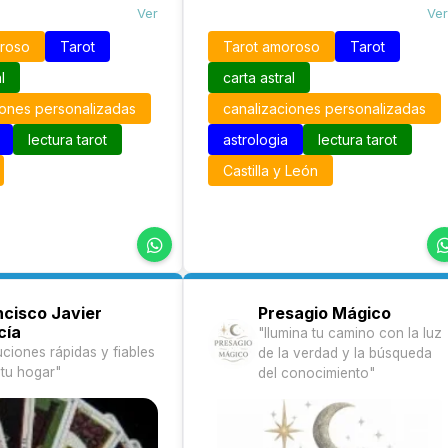
n una guía confiable
Ver
perfiles más impersonales y la
Ver
s buscan apoyo
convierte en una ayuda valiosa para
oroso
Tarot
Tarot amoroso
Tarot
io.
familias que buscan confianza y
estabilidad en el día a día.
l
carta astral
iones personalizadas
canalizaciones personalizadas
lectura tarot
astrologia
lectura tarot
Castilla y León
ncisco Javier
Presagio Mágico
cía
"Ilumina tu camino con la luz
uciones rápidas y fiables
de la verdad y la búsqueda
 tu hogar"
del conocimiento"