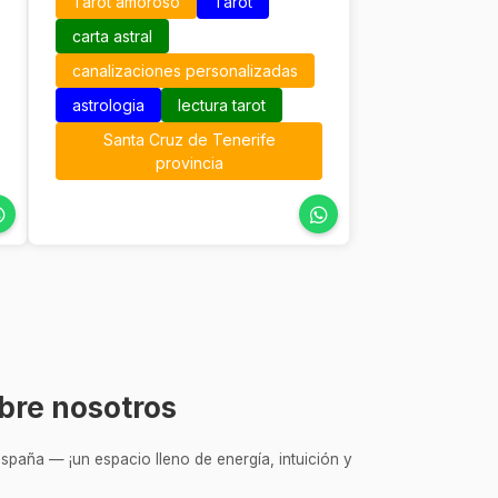
Tarot amoroso
Tarot
privacidad total y una experiencia
cómoda y eficiente. Este modelo
carta astral
destaca por su simplicidad,
canalizaciones personalizadas
accesibilidad y transparencia,
convirtiendo sus consultas en una
astrologia
lectura tarot
opción clara y económica dentro del
Santa Cruz de Tenerife
mundo del tarot profesional.
provincia
bre nosotros
spaña — ¡un espacio lleno de energía, intuición y