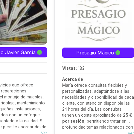
co Javier García
Presagio Mágico
Vistas:
182
Acerca de
rvicios que ofrece
María ofrece consultas flexibles y
 reparaciones
personalizadas, adaptándose a las
el montaje de muebles,
necesidades y disponibilidad de cada
bricolaje, mantenimiento
cliente, con atención disponible las
queñas instalaciones,
24 horas del día. Las consultas
zados con un enfoque
tienen un coste aproximado de
25 €
ientado a la calidad. Su
por sesión
, permitiendo tratar en
 le permite abordar desde
profundidad temas relacionados con
llas hasta trabajos más
Ver
el amor, el trabajo, la familia o el
Ver