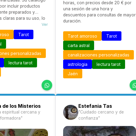
 avanzadas. Su catálogo
horas, con precios desde 20 € por
por incluir productos
una sesión de una hora y
ente preparados y
descuentos para consultas de mayor
s claras para su uso, lo
duración.
tanto a principiantes
Ver
ticantes experimentados
oroso
Tarot
Tarot amoroso
Tarot
ales efectivos y
os.
l
carta astral
iones personalizadas
canalizaciones personalizadas
lectura tarot
astrologia
lectura tarot
Jaén
 de los Misterios
Estefania Tas
 espiritual cercana y
"Cuidado cercano y de
sformadora"
confianza"