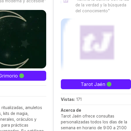
ia moderna y accesible"
de la verdad y la búsqueda
del conocimiento"
Grimorio
Tarot Jaén
Vistas:
171
 ritualizadas, amuletos
Acerca de
 kits de magia,
Tarot Jaén ofrece consultas
inerales, oráculos y
personalizadas todos los días de la
 para prácticas
semana en horario de 9:00 a 21:00