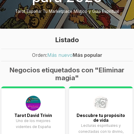
Tarot España: Tu Marketplace Místico y Guía Espiritual
Listado
Orden:
Más nuevo
Más popular
Negocios etiquetados con "Eliminar
magia"
Tarot David Trivin
Descubre tu propósito
de vida
Uno de los mejores
Lecturas espirituales y
videntes de España
conectadas con lo divino,