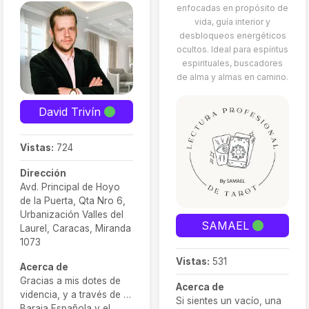
enfocadas en propósito de
vida, guía interior y
desbloqueos energéticos
ocultos. Ideal para espíritus
espirituales, buscadores
de alma y almas en camino.
David Trivín
Vistas:
724
Dirección
Avd. Principal de Hoyo
de la Puerta, Qta Nro 6,
Urbanización Valles del
SAMAEL
Laurel, Caracas, Miranda
1073
Vistas:
531
Acerca de
Gracias a mis dotes de
Acerca de
videncia, y a través de la
Si sientes un vacío, una
Baraja Española y el