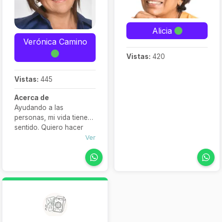
Alicia
Verónica Camino
Vistas:
420
Vistas:
445
Acerca de
Ayudando a las
personas, mi vida tiene
sentido. Quiero hacer
algo que realmente
Ver
importe. Aliviar el dolor,
crear sonrisas, superar
barreras, lograr
transformaciones,
acompañar, generar,
crecer, crear… quiero
marcar una diferencia en
la vida de las personas