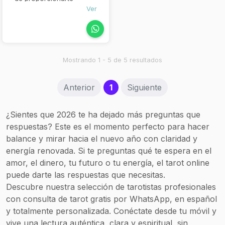
respuestas; mi objetivo
Ver
es sumergirte en un viaje
introspectivo,
explorando las energías
que te rodean. Como tu
acompañante, te
Mostrando 1 - 5 de 5 resultados
brindaré claridad y las
herramientas necesarias
(current)
Anterior
1
Siguiente
para afrontar tus
desafíos.
¿Sientes que 2026 te ha dejado más preguntas que
respuestas? Este es el momento perfecto para hacer
balance y mirar hacia el nuevo año con claridad y
energía renovada. Si te preguntas qué te espera en el
amor, el dinero, tu futuro o tu energía, el tarot online
puede darte las respuestas que necesitas.
Descubre nuestra selección de tarotistas profesionales
con consulta de tarot gratis por WhatsApp, en español
y totalmente personalizada. Conéctate desde tu móvil y
vive una lectura auténtica, clara y espiritual, sin