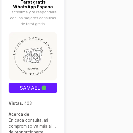
Tarot gratis
que hablen conmigo. Soy
WhatsApp España
una persona real en un
Escribirme y te respondare
camino real. Esto no es
con los mejores consultas
solo mi trabajo, es mi
de tarot gratis.
pasión, es mi vida, soy
yo.
SAMAEL
Vistas:
403
Acerca de
En cada consulta, mi
compromiso va más allá
de proporcionarte