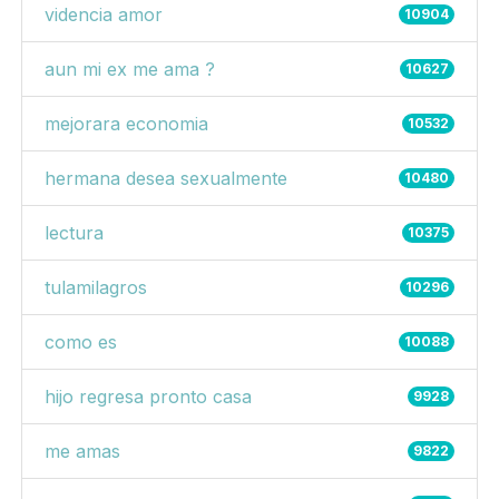
videncia amor
10904
aun mi ex me ama ?
10627
mejorara economia
10532
hermana desea sexualmente
10480
lectura
10375
tulamilagros
10296
como es
10088
hijo regresa pronto casa
9928
me amas
9822