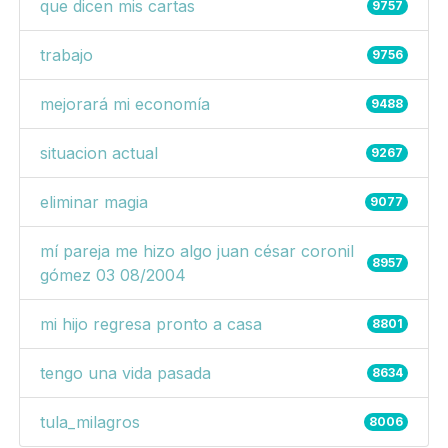
que dicen mis cartas
9757
trabajo
9756
mejorará mi economía
9488
situacion actual
9267
eliminar magia
9077
mí pareja me hizo algo juan césar coronil
8957
gómez 03 08/2004
mi hijo regresa pronto a casa
8801
tengo una vida pasada
8634
tula_milagros
8006