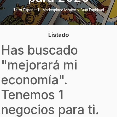
Tarot España: Tu Marketplace Místico y Guía Espiritual
Listado
Has buscado
"
mejorará mi
economía
".
Tenemos 1
negocios para ti.