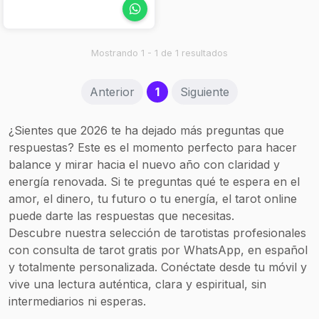
herramientas para
comenzó la fuerza de mi
ayudar a las personas
nombre Maleyska.Me
que consultan, sobre los
apasiona ser el puente
misterios de la vida, de lo
Mostrando 1 - 1 de 1 resultados
entre los seres queridos,
intangible de lo que no
me entrego a colaborar
es visible a los ojos, a lo
para que los espíritus
(current)
Anterior
1
Siguiente
que sucede y no tiene
evolucionen de manera
respuesta aparente.
sentimental, emocional y
económica. He viajado
¿Sientes que 2026 te ha dejado más preguntas que
por Holanda, España,
respuestas? Este es el momento perfecto para hacer
Ecuador, Panamá, Puerto
balance y mirar hacia el nuevo año con claridad y
Rico, Miami, Atlanta y
energía renovada. Si te preguntas qué te espera en el
Curazao.
amor, el dinero, tu futuro o tu energía, el tarot online
puede darte las respuestas que necesitas.
Descubre nuestra selección de tarotistas profesionales
con consulta de tarot gratis por WhatsApp, en español
y totalmente personalizada. Conéctate desde tu móvil y
vive una lectura auténtica, clara y espiritual, sin
intermediarios ni esperas.