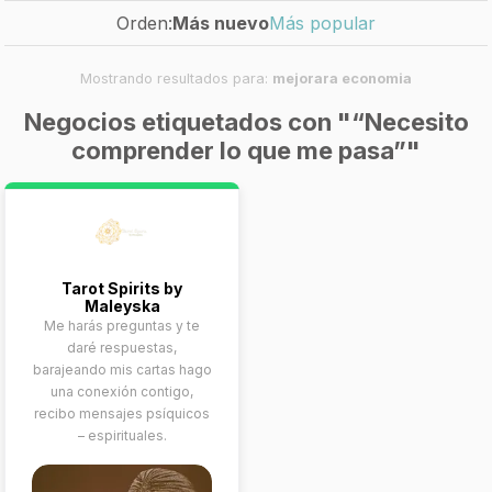
Orden:
Más nuevo
Más popular
Mostrando resultados para:
mejorara economia
Negocios etiquetados con "“Necesito
comprender lo que me pasa”"
Tarot Spirits by
Maleyska
Me harás preguntas y te
daré respuestas,
barajeando mis cartas hago
una conexión contigo,
recibo mensajes psíquicos
– espirituales.