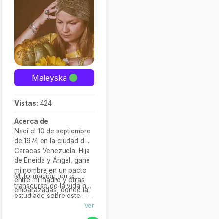
Maleyska
Vistas:
424
Acerca de
Nací el 10 de septiembre
de 1974 en la ciudad de
Caracas Venezuela. Hija
de Eneida y Ángel, gané
mi nombre en un pacto
Mi formación, en el
entre mi madre y otras
transcurso de la vida he
embarazadas, donde la
estudiado sobre este
primera niña que naciera
oficio, el cual me ha
Ver
llevaría ese nombre,
permitido conocer las
desde ese momento