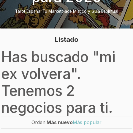
Tarot España: Tu Marketplace Místico y Guía Espiritual
Listado
Has buscado "
mi
ex volvera
".
Tenemos 2
negocios para ti.
Orden:
Más nuevo
Más popular