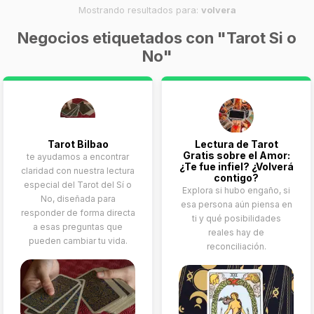
Mostrando resultados para:
volvera
Negocios etiquetados con "Tarot Si o
No"
Tarot Bilbao
Lectura de Tarot
Gratis sobre el Amor:
te ayudamos a encontrar
¿Te fue infiel? ¿Volverá
claridad con nuestra lectura
contigo?
especial del Tarot del Sí o
Explora si hubo engaño, si
No, diseñada para
esa persona aún piensa en
responder de forma directa
ti y qué posibilidades
a esas preguntas que
reales hay de
pueden cambiar tu vida.
reconciliación.