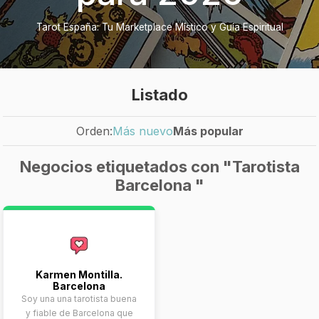
Tarot España: Tu Marketplace Místico y Guía Espiritual
Listado
Orden:
Más nuevo
Más popular
Negocios etiquetados con "Tarotista
Barcelona "
Karmen Montilla.
Barcelona
Soy una una tarotista buena
y fiable de Barcelona que