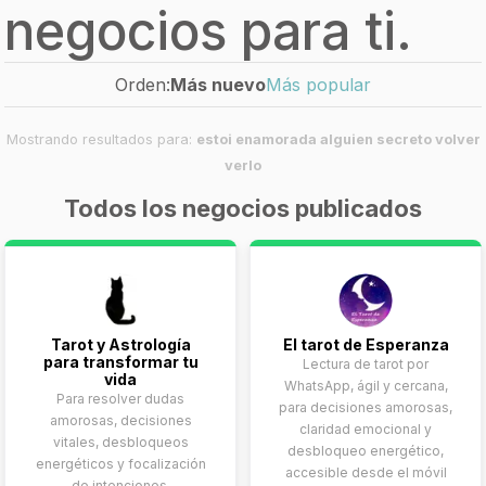
negocios para ti.
Orden:
Más nuevo
Más popular
Mostrando resultados para:
estoi enamorada alguien secreto volver
verlo
Todos los negocios publicados
Tarot y Astrología
El tarot de Esperanza
para transformar tu
Lectura de tarot por
vida
WhatsApp, ágil y cercana,
Para resolver dudas
para decisiones amorosas,
amorosas, decisiones
claridad emocional y
vitales, desbloqueos
desbloqueo energético,
energéticos y focalización
accesible desde el móvil
de intenciones.