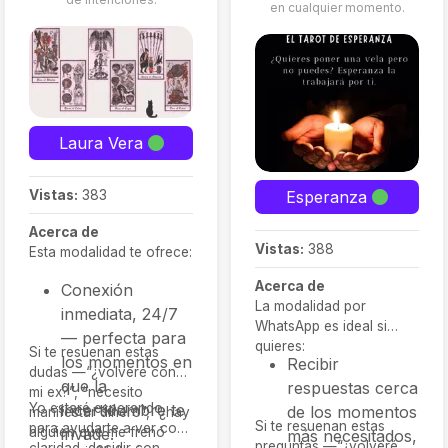
en cualquier momento.
Laura Vera
Esperanza
Vistas:
383
Acerca de
Vistas:
388
Esta modalidad te ofrece:
Acerca de
Conexión
La modalidad por
inmediata, 24/7
WhatsApp es ideal si
— perfecta para
quieres:
Si te resuenan estas
los momentos en
Recibir
dudas —“¿volveré con
que la
respuestas cerca
mi ex?”, “necesito
Yo estaré esperando
incertidumbre te
de los momentos
manifestar dinero”, “¿hay
Si te resuenan estas
para ayudarte a ver con
alguien que me frenó
invade.
más necesitados,
preguntas —“¿volveré