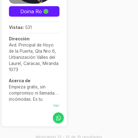
Doina Ro
Vistas:
531
Dirección
Avd. Principal de Hoyo
de la Puerta, Qta Nro 6,
Urbanización Valles del
Laurel, Caracas, Miranda
1073
Acerca de
Empieza gratis, sin
compromiso ni llamadas
incómodas. Es tu
oportunidad para probar
Ver
el tarot, sentir su energía
y decidir si quieres seguir
con una guía más
personalizada. Te espero
por WhatsApp para que
Mostrando 13 - 15 de 15 resultados